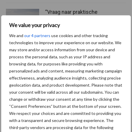
“Vraag naar praktische
hygieneoplossingen is in
We value your privacy
Polen groter dan ooit”
We and
our 4 partners
use cookies and other tracking
technologies to improve your experience on our website. We
may store and/or access information from your device and
Themapagina's
process the personal data, such as your IP address and
browsing data, for purposes like providing you with
personalized ads and content, measuring marketing campaign
Diergezondheid
Bemesting
Fokkerij
Melkv
effectiveness, analyzing audience insights, collecting precise
geolocation data, and product development. Please note that
your consent will be valid across all our subdomains. You can
change or withdraw your consent at any time by clicking the
Ligbox &
“Consent Preferences” button at the bottom of your screen.
Bedrijfsnieuws
Voerhekken
We respect your choices and are committed to providing you
with a transparent and secure browsing experience. The
third-party vendors are processing data for the following