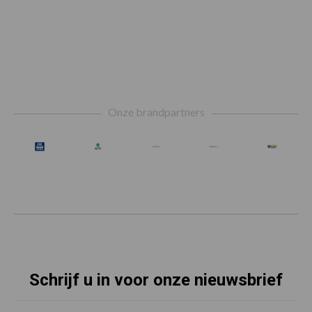
Footer
Onze brandpartners
Schrijf u in voor onze nieuwsbrief