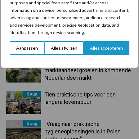
purposes and special features: Store and/or access
information on a device, personalized advertising and content,
Toon meer
advertising and content measurement, audience research,
and services development, precise geolocation data, and
identification through device scanning.
Primaire
Recent nieuws
Partner nieuws
Aanpassen
Alles afwijzen
Alles accepteren
Sidebar
6 aug
ForFarmers ziet volume en
marktaandeel groeien in krimpende
Nederlandse markt
6 aug
Tien praktische tips voor een
langere levensduur
5 aug
“Vraag naar praktische
hygieneoplossingen is in Polen
groter dan ooit”