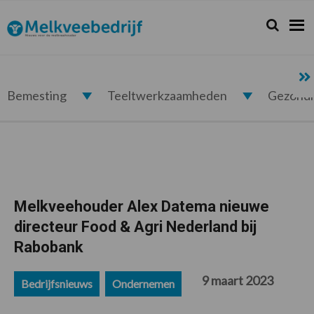
Spring
Door
Spring
Spring
naar
naar
naar
naar
Zoeken...
Zoek
Melkveebedrijf.nl
de
de
de
de
hoofdnavigatie
hoofd
eerste
voettekst
inhoud
sidebar
Bemesting
Teeltwerkzaamheden
Gezond
Melkveehouder Alex Datema nieuwe
directeur Food & Agri Nederland bij
Rabobank
9 maart 2023
Bedrijfsnieuws
Ondernemen