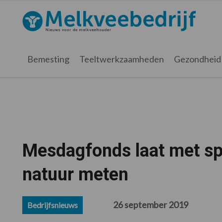
Spring
Door
Spring
Spring
naar
naar
naar
naar
Melkveebedrijf.nl
de
de
de
de
hoofdnavigatie
hoofd
eerste
voettekst
inhoud
sidebar
Bemesting
Teeltwerkzaamheden
Gezondheid
Mesdagfonds laat met sp
natuur meten
26 september 2019
Bedrijfsnieuws