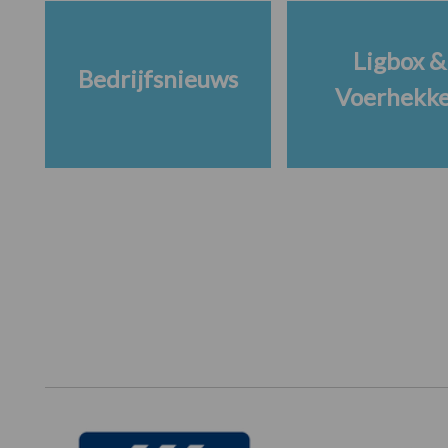
Ligbox &
Bedrijfsnieuws
Voerhekk
Footer