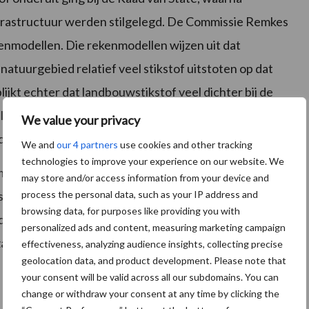
frastructuur werden stilgelegd. De Commissie Remkes
kenmodellen. Die rekenmodellen wijzen uit dat
 natuurgebied relatief veel stikstof uitstoten op dat
lijkt echter dat landbouwstikstof veel dichter bij de
ele honderden meters van het bedrijf. De stikstof blijft
We value your privacy
nd.
We and
our 4 partners
use cookies and other tracking
technologies to improve your experience on our website. We
et spoed aanvangen, nu de politiek aan de vooravond
may store and/or access information from your device and
process the personal data, such as your IP address and
ikstof. “Wij willen de politiek ervoor behoeden dat zij
browsing data, for purposes like providing you with
dige modellen die grote onzekerheden kennen, terwijl
personalized ads and content, measuring marketing campaign
aken in werkelijkheid anders liggen.”
effectiveness, analyzing audience insights, collecting precise
geolocation data, and product development. Please note that
your consent will be valid across all our subdomains. You can
change or withdraw your consent at any time by clicking the