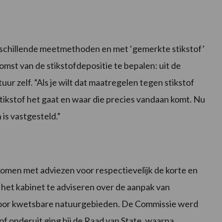
schillende meetmethoden en met ‘gemerkte stikstof’
omst van de stikstofdepositie te bepalen: uit de
uur zelf. “Als je wilt dat maatregelen tegen stikstof
stikstof het gaat en waar die precies vandaan komt. Nu
 is vastgesteld.”
komen met adviezen voor respectievelijk de korte en
 het kabinet te adviseren over de aanpak van
voor kwetsbare natuurgebieden. De Commissie werd
f onderuit ging bij de Raad van State, waarna