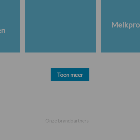
Melkpro
en
Toon meer
Onze brandpartners