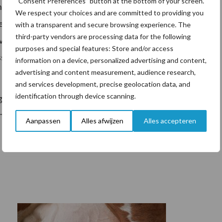
“Consent Preferences” button at the bottom of your screen.
nuari 2020 van start. “Het liefst hadden wij dit
We respect your choices and are committed to providing you
e organisaties in de landbouw en de overheid, maar
with a transparent and secure browsing experience. The
third-party vendors are processing data for the following
Vogelaar, voorzitter van het
purposes and special features: Store and/or access
erde organisaties en ook de overheid van harte uit
information on a device, personalized advertising and content,
advertising and content measurement, audience research,
and services development, precise geolocation data, and
identification through device scanning.
rote offers van agrarische bedrijven voor wat betreft
t het model waarmee bedrijven worden afgerekend
Aanpassen
Alles afwijzen
Alles accepteren