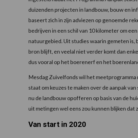
duizenden projecten in landbouw, bouw en in
baseert zich in zijn adviezen op genoemde re
bedrijven in een schil van 10 kilometer om een
natuurgebied. Uit studies waarin gemeten is, b
bron blijft, en veelal niet verder komt dan enk
dus vooral op het boerenerf en het boerenla
Mesdag Zuivelfonds wil het meetprogramma m
staat om keuzes te maken over de aanpak van st
nu de landbouw opofferen op basis van de hui
uit metingen wel eens zou kunnen blijken dat z
Van start in 2020