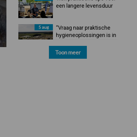
een langere levensduur
5 aug
“Vraag naar praktische
hygieneoplossingen is in
Polen groter dan ooit”
Toon meer