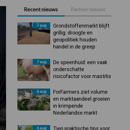
Recent nieuws
Partner nieuws
Primaire
Sidebar
7 aug
Grondstoffenmarkt blijft
grillig: droogte en
geopolitiek houden
handel in de greep
7 aug
De speenhuid: een vaak
onderschatte
risicofactor voor mastitis
6 aug
ForFarmers ziet volume
en marktaandeel groeien
in krimpende
Nederlandse markt
6 aug
Tien praktische tips voor