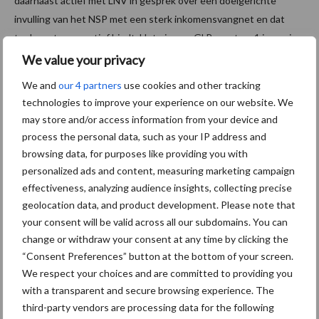
daarnaast actief met LNV in gesprek over een doelgerichte
invulling van het NSP met een sterk inkomensvangnet en dat
toekomstperspectief biedt. Het nieuwe GLB moet op 1 januari
2023 van start.
We value your privacy
We and
our 4 partners
use cookies and other tracking
Bron:
LTO Nederland
technologies to improve your experience on our website. We
Aanbevolen voor jou!
may store and/or access information from your device and
process the personal data, such as your IP address and
browsing data, for purposes like providing you with
ForFarmers ziet volume en
personalized ads and content, measuring marketing campaign
marktaandeel groeien in
effectiveness, analyzing audience insights, collecting precise
krimpende Nederlandse
markt
geolocation data, and product development. Please note that
your consent will be valid across all our subdomains. You can
change or withdraw your consent at any time by clicking the
Tien praktische tips voor
“Consent Preferences” button at the bottom of your screen.
een langere levensduur
We respect your choices and are committed to providing you
with a transparent and secure browsing experience. The
third-party vendors are processing data for the following