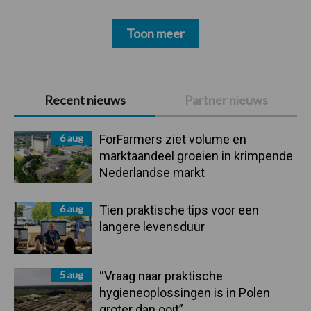
Toon meer
Primaire
Recent nieuws
Partner nieuws
Sidebar
6 aug
ForFarmers ziet volume en
marktaandeel groeien in krimpende
Nederlandse markt
6 aug
Tien praktische tips voor een
langere levensduur
5 aug
“Vraag naar praktische
hygieneoplossingen is in Polen
groter dan ooit”