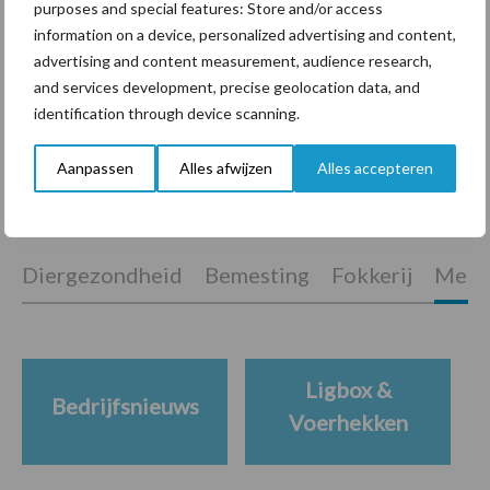
purposes and special features: Store and/or access
information on a device, personalized advertising and content,
“Vraag naar praktische
advertising and content measurement, audience research,
hygieneoplossingen is in
and services development, precise geolocation data, and
Polen groter dan ooit”
identification through device scanning.
Aanpassen
Alles afwijzen
Alles accepteren
Themapagina's
Diergezondheid
Bemesting
Fokkerij
Melkv
Ligbox &
Bedrijfsnieuws
Voerhekken