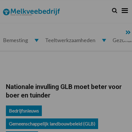
Spring
Door
Spring
Spring
naar
naar
naar
naar
Zoeken...
Zoek
Melkveebedrijf.nl
de
de
de
de
hoofdnavigatie
hoofd
eerste
voettekst
inhoud
sidebar
Bemesting
Teeltwerkzaamheden
Gezond
Nationale invulling GLB moet beter voor
boer en tuinder
Bedrijfsnieuws
Gemeenschappelijk landbouwbeleid (GLB)