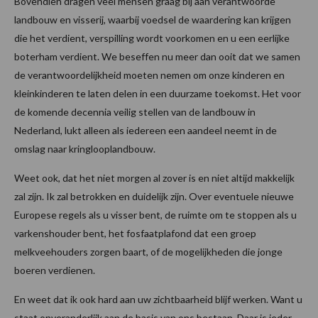
Bovendien dragen veel mensen graag bij aan verantwoorde
landbouw en visserij, waarbij voedsel de waardering kan krijgen
die het verdient, verspilling wordt voorkomen en u een eerlijke
boterham verdient. We beseffen nu meer dan ooit dat we samen
de verantwoordelijkheid moeten nemen om onze kinderen en
kleinkinderen te laten delen in een duurzame toekomst. Het voor
de komende decennia veilig stellen van de landbouw in
Nederland, lukt alleen als iedereen een aandeel neemt in de
omslag naar kringlooplandbouw.
Weet ook, dat het niet morgen al zover is en niet altijd makkelijk
zal zijn. Ik zal betrokken en duidelijk zijn. Over eventuele nieuwe
Europese regels als u visser bent, de ruimte om te stoppen als u
varkenshouder bent, het fosfaatplafond dat een groep
melkveehouders zorgen baart, of de mogelijkheden die jonge
boeren verdienen.
En weet dat ik ook hard aan uw zichtbaarheid blijf werken. Want u
staat onveranderlijk aan de basis van ons bestaan. Daar is ieder