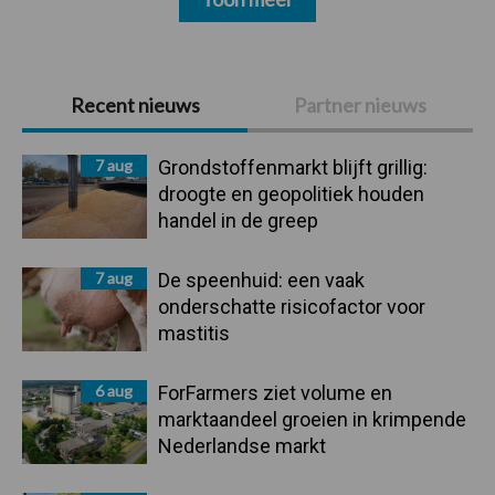
Primaire
Recent nieuws
Partner nieuws
Sidebar
7 aug
Grondstoffenmarkt blijft grillig:
droogte en geopolitiek houden
handel in de greep
7 aug
De speenhuid: een vaak
onderschatte risicofactor voor
mastitis
6 aug
ForFarmers ziet volume en
marktaandeel groeien in krimpende
Nederlandse markt