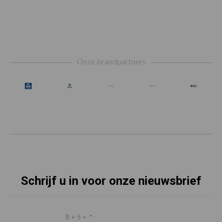
Footer
Onze brandpartners
Schrijf u in voor onze nieuwsbrief
8 + 5 =
*