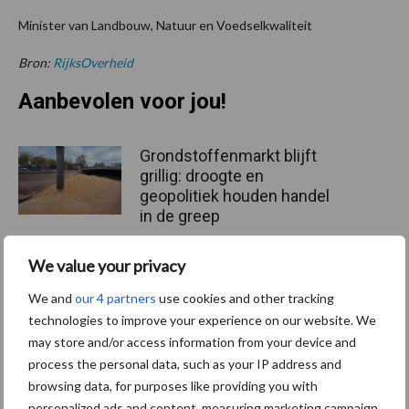
Minister van Landbouw, Natuur en Voedselkwaliteit
Bron:
RijksOverheid
Aanbevolen voor jou!
Grondstoffenmarkt blijft
grillig: droogte en
geopolitiek houden handel
in de greep
We value your privacy
De speenhuid: een vaak
onderschatte risicofactor
We and
our 4 partners
use cookies and other tracking
voor mastitis
technologies to improve your experience on our website. We
may store and/or access information from your device and
process the personal data, such as your IP address and
browsing data, for purposes like providing you with
ForFarmers ziet volume en
personalized ads and content, measuring marketing campaign