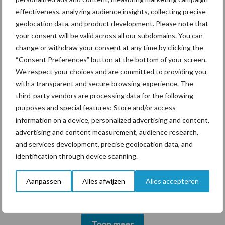
marktaandeel groeien in
effectiveness, analyzing audience insights, collecting precise
krimpende Nederlandse
geolocation data, and product development. Please note that
markt
your consent will be valid across all our subdomains. You can
change or withdraw your consent at any time by clicking the
“Consent Preferences” button at the bottom of your screen.
Themapagina's
We respect your choices and are committed to providing you
with a transparent and secure browsing experience. The
third-party vendors are processing data for the following
Diergezondheid
Bemesting
Fokkerij
Melkv
purposes and special features: Store and/or access
information on a device, personalized advertising and content,
advertising and content measurement, audience research,
and services development, precise geolocation data, and
Ligbox &
identification through device scanning.
Bedrijfsnieuws
Voerhekken
Aanpassen
Alles afwijzen
Alles accepteren
Toon meer