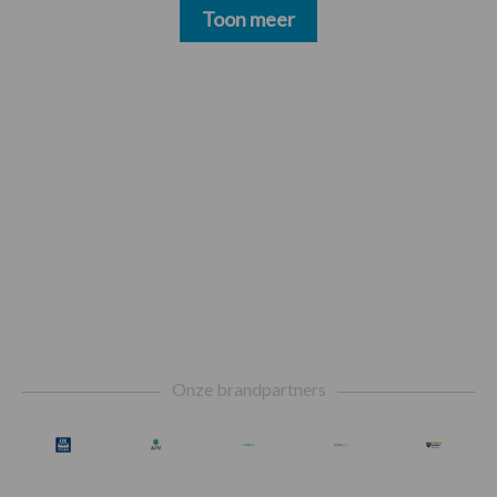
Toon meer
Footer
Onze brandpartners