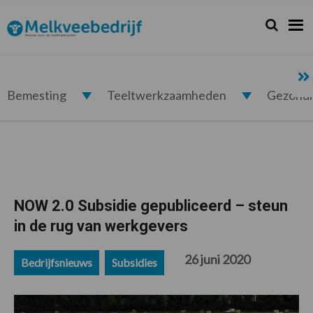
Spring
Door
Spring
Spring
naar
naar
naar
naar
Zoeken...
Zoek
Melkveebedrijf.nl
de
de
de
de
hoofdnavigatie
hoofd
eerste
voettekst
inhoud
sidebar
Bemesting
Teeltwerkzaamheden
Gezond
NOW 2.0 Subsidie gepubliceerd – steun
in de rug van werkgevers
26 juni 2020
Bedrijfsnieuws
Subsidies