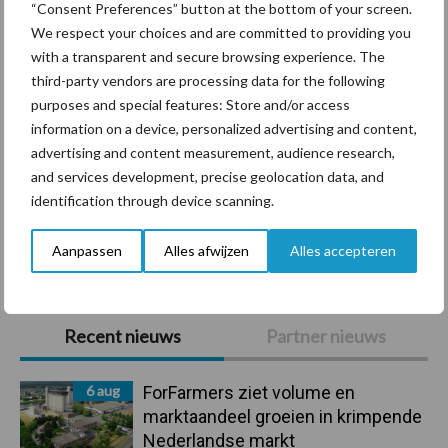
“Consent Preferences” button at the bottom of your screen.
We respect your choices and are committed to providing you
with a transparent and secure browsing experience. The
third-party vendors are processing data for the following
Ligbox &
purposes and special features: Store and/or access
Bedrijfsnieuws
Voerhekken
information on a device, personalized advertising and content,
advertising and content measurement, audience research,
and services development, precise geolocation data, and
identification through device scanning.
Toon meer
Aanpassen
Alles afwijzen
Alles accepteren
Primaire
Recent nieuws
Partner nieuws
Sidebar
6 aug
ForFarmers ziet volume en
marktaandeel groeien in krimpende
Nederlandse markt