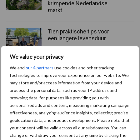
krimpende Nederlandse
markt
Tien praktische tips voor
een langere levensduur
We value your privacy
We and
our 4 partners
use cookies and other tracking
“Vraag naar praktische
technologies to improve your experience on our website. We
hygieneoplossingen is in
may store and/or access information from your device and
Polen groter dan ooit”
process the personal data, such as your IP address and
browsing data, for purposes like providing you with
personalized ads and content, measuring marketing campaign
effectiveness, analyzing audience insights, collecting precise
Themapagina's
geolocation data, and product development. Please note that
your consent will be valid across all our subdomains. You can
change or withdraw your consent at any time by clicking the
Diergezondheid
Bemesting
Fokkerij
Melkv