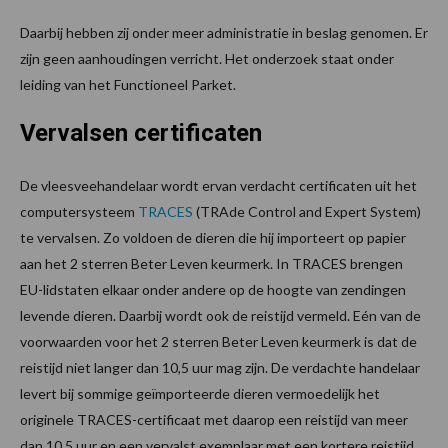
Daarbij hebben zij onder meer administratie in beslag genomen. Er
zijn geen aanhoudingen verricht. Het onderzoek staat onder
leiding van het Functioneel Parket.
Vervalsen certificaten
De vleesveehandelaar wordt ervan verdacht certificaten uit het
computersysteem
TRACES
(TRAde Control and Expert System)
te vervalsen. Zo voldoen de dieren die hij importeert op papier
aan het 2 sterren Beter Leven keurmerk. In TRACES brengen
EU-lidstaten elkaar onder andere op de hoogte van zendingen
levende dieren. Daarbij wordt ook de reistijd vermeld. Eén van de
voorwaarden voor het 2 sterren Beter Leven keurmerk is dat de
reistijd niet langer dan 10,5 uur mag zijn. De verdachte handelaar
levert bij sommige geïmporteerde dieren vermoedelijk het
originele TRACES-certificaat met daarop een reistijd van meer
dan 10,5 uur en een vervalst exemplaar met een kortere reistijd