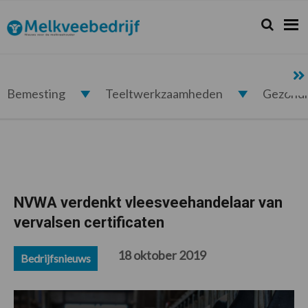
Spring
Door
Spring
Spring
naar
naar
naar
naar
Zoeken...
Zoek
Melkveebedrijf.nl
de
de
de
de
hoofdnavigatie
hoofd
eerste
voettekst
inhoud
sidebar
Bemesting
Teeltwerkzaamheden
Gezond
NVWA verdenkt vleesveehandelaar van
vervalsen certificaten
18 oktober 2019
Bedrijfsnieuws