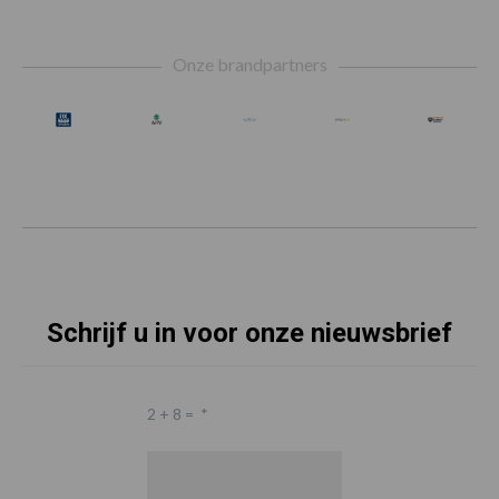
Footer
Onze brandpartners
Schrijf u in voor onze nieuwsbrief
2 + 8 =
*