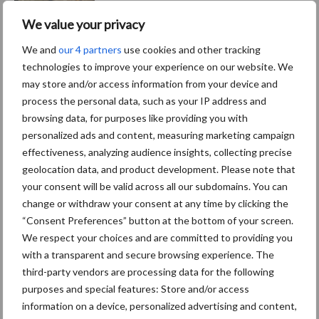
We value your privacy
We and
our 4 partners
use cookies and other tracking
Themapagina's
technologies to improve your experience on our website. We
may store and/or access information from your device and
process the personal data, such as your IP address and
Diergezondheid
Bemesting
Fokkerij
Melkv
browsing data, for purposes like providing you with
personalized ads and content, measuring marketing campaign
effectiveness, analyzing audience insights, collecting precise
geolocation data, and product development. Please note that
Ligbox &
your consent will be valid across all our subdomains. You can
Bedrijfsnieuws
Voerhekken
change or withdraw your consent at any time by clicking the
“Consent Preferences” button at the bottom of your screen.
We respect your choices and are committed to providing you
with a transparent and secure browsing experience. The
third-party vendors are processing data for the following
Toon meer
purposes and special features: Store and/or access
information on a device, personalized advertising and content,