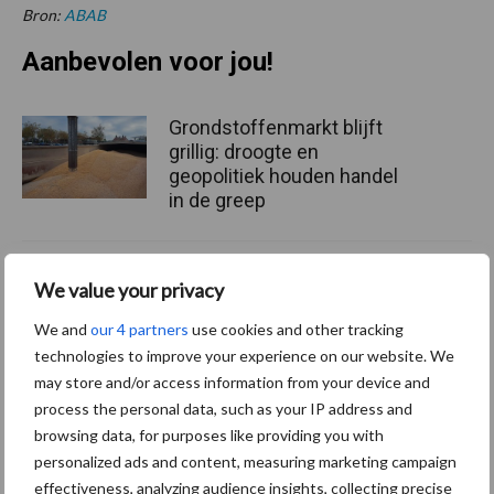
Bron:
ABAB
Aanbevolen voor jou!
Grondstoffenmarkt blijft
grillig: droogte en
geopolitiek houden handel
in de greep
De speenhuid: een vaak
We value your privacy
onderschatte risicofactor
voor mastitis
We and
our 4 partners
use cookies and other tracking
technologies to improve your experience on our website. We
may store and/or access information from your device and
process the personal data, such as your IP address and
ForFarmers ziet volume en
browsing data, for purposes like providing you with
marktaandeel groeien in
personalized ads and content, measuring marketing campaign
krimpende Nederlandse
effectiveness, analyzing audience insights, collecting precise
markt