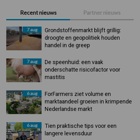
Primaire
Recent nieuws
Partner nieuws
Sidebar
7 aug
Grondstoffenmarkt blijft grillig:
droogte en geopolitiek houden
handel in de greep
7 aug
De speenhuid: een vaak
onderschatte risicofactor voor
mastitis
6 aug
ForFarmers ziet volume en
marktaandeel groeien in krimpende
Nederlandse markt
6 aug
Tien praktische tips voor een
langere levensduur