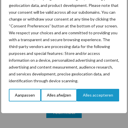
geolocation data, and product development. Please note that
your consent will be valid across all our subdomains. You can
change or withdraw your consent at any time by clicking the
Themapagina's
“Consent Preferences” button at the bottom of your screen.
We respect your choices and are committed to providing you
with a transparent and secure browsing experience. The
Diergezondheid
Bemesting
Fokkerij
Melkv
third-party vendors are processing data for the following
purposes and special features: Store and/or access
information on a device, personalized advertising and content,
advertising and content measurement, audience research,
Ligbox &
and services development, precise geolocation data, and
Bedrijfsnieuws
Voerhekken
identification through device scanning.
Aanpassen
Alles afwijzen
Alles accepteren
Toon meer