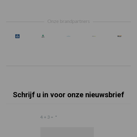
Footer
Onze brandpartners
Schrijf u in voor onze nieuwsbrief
4 + 3 =
*