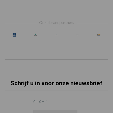
Footer
Onze brandpartners
Schrijf u in voor onze nieuwsbrief
0 + 0 =
*