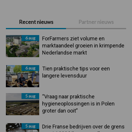
Primaire
Recent nieuws
Partner nieuws
Sidebar
6 aug
ForFarmers ziet volume en
marktaandeel groeien in krimpende
Nederlandse markt
6 aug
Tien praktische tips voor een
langere levensduur
5 aug
“Vraag naar praktische
hygieneoplossingen is in Polen
groter dan ooit”
5 aug
Drie Franse bedrijven over de grens