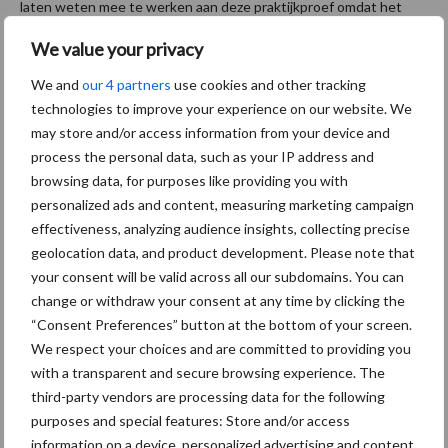
laten weten mee te werken aan deze praktijkproef omdat het
een oplossing biedt voor dieren die niet of lastig naar het
We value your privacy
slachthuis zijn te vervoeren, maar die volgens de wetgeving nog
wel voor consumptie geschikt zijn. De achterliggende gedachte
We and
our 4 partners
use cookies and other tracking
technologies to improve your experience on our website. We
hieraan is dat de dieren minder lijden doordat ze niet eerst nog op
may store and/or access information from your device and
transport hoeven te gaan. Volgens RTL Nieuws wordt deze week
process the personal data, such as your IP address and
de proef geëvalueerd. Daarmee wordt besloten of het mobiele
browsing data, for purposes like providing you with
slachthuis mag blijven rijden of niet.
personalized ads and content, measuring marketing campaign
effectiveness, analyzing audience insights, collecting precise
"Zorgen NVWA-medewerkers onterecht"
geolocation data, and product development. Please note that
your consent will be valid across all our subdomains. You can
RTL Nieuws meldt dat woordvoerder Sietske Visser van
change or withdraw your consent at any time by clicking the
“Consent Preferences” button at the bottom of your screen.
Slachthuis Dokkum aangegeven heeft de zorgen van de NVWA-
We respect your choices and are committed to providing you
medewerkers onterecht te vinden. "Mijn ervaring is dat een
with a transparent and secure browsing experience. The
veehouder er alles aan zal doen om het dier gezond te krijgen en
third-party vendors are processing data for the following
op het bedrijf te houden." Daarnaast wijst Slachthuis Dokkum
purposes and special features: Store and/or access
erop dat de verantwoordelijkheid voor het dierenwelzijn op de
information on a device, personalized advertising and content,