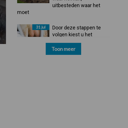
uitbesteden waar het
moet
31 jul
Door deze stappen te
volgen kiest u het
dipmiddel dat bij uw
bedrijf past
Toon meer