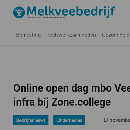
Spring
Door
Spring
Spring
naar
naar
naar
naar
Melkveebedrijf.nl
de
de
de
de
hoofdnavigatie
hoofd
eerste
voettekst
inhoud
sidebar
Bemesting
Teeltwerkzaamheden
Gezondheid
Online open dag mbo Vee
infra bij Zone.college
17 novembe
Bedrijfsnieuws
Ondernemen