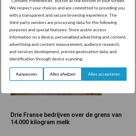
“Consent Preferences” button at the bottom of your screen.
We respect your choices and are committed to providing you
with a transparent and secure browsing experience. The
third-party vendors are processing data for the following
purposes and special features: Store and/or access
information on a device, personalized advertising and content,
advertising and content measurement, audience research,
and services development, precise geolocation data, and
identification through device scanning.
Aanpassen
Alles afwijzen
Alles accepteren
Drie Franse bedrijven over de grens van
14.000 kilogram melk