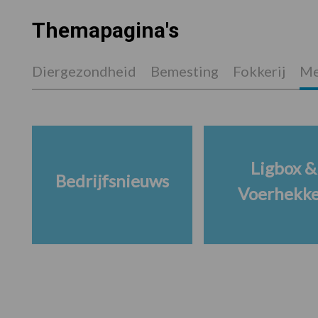
Themapagina's
Diergezondheid
Bemesting
Fokkerij
Me
Ligbox &
Bedrijfsnieuws
Voerhekk