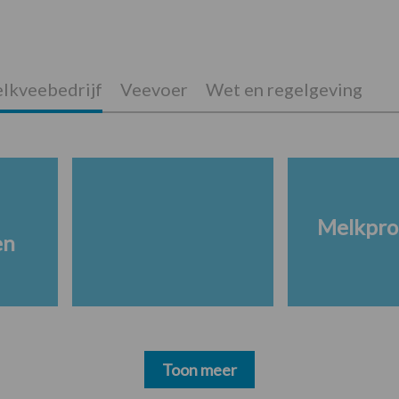
lkveebedrijf
Veevoer
Wet en regelgeving
Melkpro
en
Toon meer