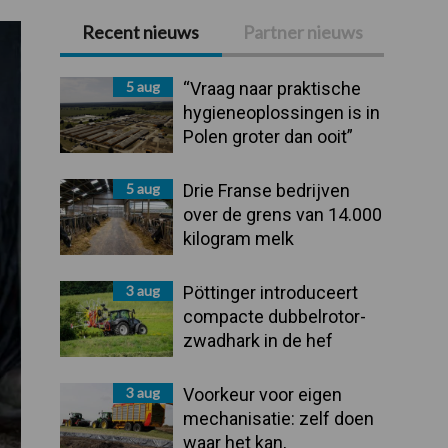
Recent nieuws
Partner nieuws
Primaire
Sidebar
5 aug
“Vraag naar praktische
hygieneoplossingen is in
Polen groter dan ooit”
5 aug
Drie Franse bedrijven
over de grens van 14.000
kilogram melk
3 aug
Pöttinger introduceert
compacte dubbelrotor-
zwadhark in de hef
3 aug
Voorkeur voor eigen
mechanisatie: zelf doen
waar het kan,