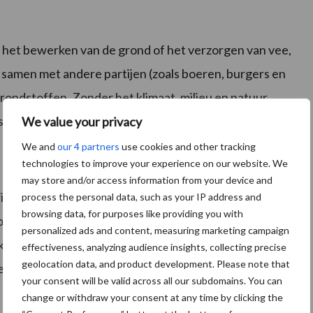
in het bewerken van de grond of het verzorgen van vee,
 samen met andere partijen (zoals boeren, burgers en
grondstoffen. Zonder het klimaat, milieu en natuur
w samengewerkt met het bedrijfsleven.
We value your privacy
We and
our 4 partners
use cookies and other tracking
technologies to improve your experience on our website. We
may store and/or access information from your device and
s bij Zone.college kiezen voor persoonlijk contact,
process the personal data, such as your IP address and
browsing data, for purposes like providing you with
 voor vakmanschap. Zone.college leidt toekomstige
personalized ads and content, measuring marketing campaign
 op het leven. Naast de opleidingen Veehouderij en
effectiveness, analyzing audience insights, collecting precise
geolocation data, and product development. Please note that
ezen uit circa 14 andere opleidingen. Variërend van
your consent will be valid across all our subdomains. You can
change or withdraw your consent at any time by clicking the