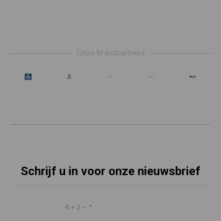
Footer
Onze brandpartners
Schrijf u in voor onze nieuwsbrief
4 + 2 =
*