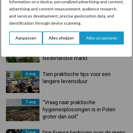
information on a device, personalized advertising and content,
advertising and content measurement, audience research,
and services development, precise geolocation data, and
Primaire
identification through device scanning.
Recent nieuws
Partner nieuws
Sidebar
Aanpassen
Alles afwijzen
Alles accepteren
6 aug
ForFarmers ziet volume en
marktaandeel groeien in krimpende
Nederlandse markt
6 aug
Tien praktische tips voor een
langere levensduur
5 aug
“Vraag naar praktische
hygieneoplossingen is in Polen
groter dan ooit”
5 aug
Drie Franse bedrijven over de grens