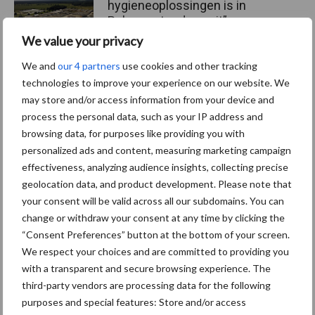
hygieneoplossingen is in
Polen groter dan ooit”
We value your privacy
We and
our 4 partners
use cookies and other tracking
technologies to improve your experience on our website. We
Themapagina's
may store and/or access information from your device and
process the personal data, such as your IP address and
browsing data, for purposes like providing you with
Diergezondheid
Bemesting
Fokkerij
Melkv
personalized ads and content, measuring marketing campaign
effectiveness, analyzing audience insights, collecting precise
geolocation data, and product development. Please note that
your consent will be valid across all our subdomains. You can
Ligbox &
change or withdraw your consent at any time by clicking the
Bedrijfsnieuws
Voerhekken
“Consent Preferences” button at the bottom of your screen.
We respect your choices and are committed to providing you
with a transparent and secure browsing experience. The
third-party vendors are processing data for the following
purposes and special features: Store and/or access
Toon meer