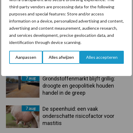
Voerhekken
third-party vendors are processing data for the following
purposes and special features: Store and/or access
information on a device, personalized advertising and content,
advertising and content measurement, audience research,
Toon meer
and services development, precise geolocation data, and
identification through device scanning.
Primaire
Aanpassen
Alles afwijzen
Alles accepteren
Recent nieuws
Partner nieuws
Sidebar
7 aug
Grondstoffenmarkt blijft grillig:
droogte en geopolitiek houden
handel in de greep
7 aug
De speenhuid: een vaak
onderschatte risicofactor voor
mastitis