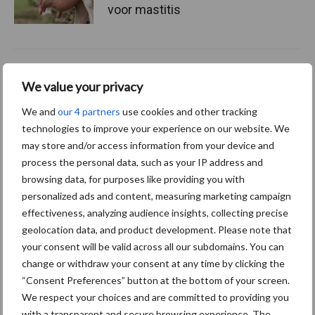
voor mastitis
ForFarmers ziet volume en
We value your privacy
marktaandeel groeien in
krimpende Nederlandse
We and
our 4 partners
use cookies and other tracking
markt
technologies to improve your experience on our website. We
may store and/or access information from your device and
process the personal data, such as your IP address and
browsing data, for purposes like providing you with
Themapagina's
personalized ads and content, measuring marketing campaign
effectiveness, analyzing audience insights, collecting precise
Diergezondheid
Bemesting
Fokkerij
Melkv
geolocation data, and product development. Please note that
your consent will be valid across all our subdomains. You can
change or withdraw your consent at any time by clicking the
“Consent Preferences” button at the bottom of your screen.
Ligbox &
We respect your choices and are committed to providing you
Bedrijfsnieuws
with a transparent and secure browsing experience. The