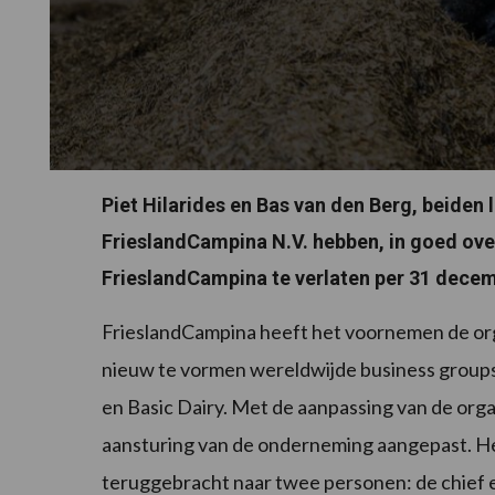
Piet Hilarides en Bas van den Berg, beiden 
FrieslandCampina N.V. hebben, in goed ov
FrieslandCampina te verlaten per 31 dece
FrieslandCampina heeft het voornemen de orga
nieuw te vormen wereldwijde business groups:
en Basic Dairy. Met de aanpassing van de org
aansturing van de onderneming aangepast. He
teruggebracht naar twee personen: de chief exe