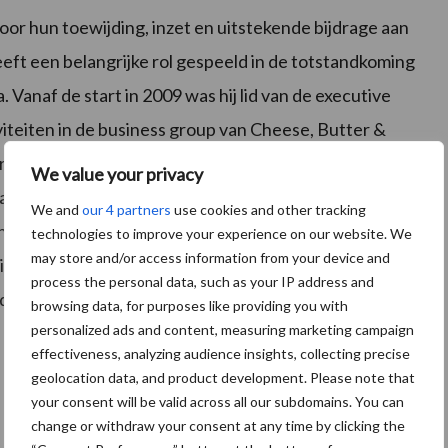
oor hun toewijding, inzet en uitstekende bijdrage aan
eft een belangrijke rol gespeeld in de totstandkoming
 Vanaf de start in 2009 was hij lid van de executive
iviteiten in de business group van Cheese, Butter &
r uitgebouwd. Met de business group
We value your privacy
atgroei gerealiseerd. Bas heeft een belangrijke rol
We and
our 4 partners
use cookies and other tracking
a in de Benelux en in een aantal Aziatische landen. In
technologies to improve your experience on our website. We
may store and/or access information from your device and
cutive board met verantwoordelijkheid voor Cheese,
process the personal data, such as your IP address and
ding van het toenemende melkvolume. Ik wens Piet en
browsing data, for purposes like providing you with
personalized ads and content, measuring marketing campaign
effectiveness, analyzing audience insights, collecting precise
geolocation data, and product development. Please note that
your consent will be valid across all our subdomains. You can
change or withdraw your consent at any time by clicking the