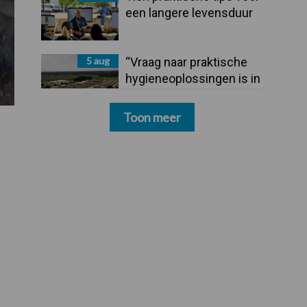
een langere levensduur
5 aug
“Vraag naar praktische
hygieneoplossingen is in
Polen groter dan ooit”
Toon meer