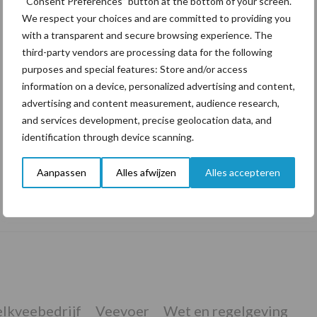
“Consent Preferences” button at the bottom of your screen.
We respect your choices and are committed to providing you
with a transparent and secure browsing experience. The
third-party vendors are processing data for the following
purposes and special features: Store and/or access
information on a device, personalized advertising and content,
advertising and content measurement, audience research,
and services development, precise geolocation data, and
identification through device scanning.
Aanpassen
Alles afwijzen
Alles accepteren
De speenhuid: een vaak onderschatte
risicofactor voor mastitis
lkveebedrijf
Veevoer
Wet en regelgeving