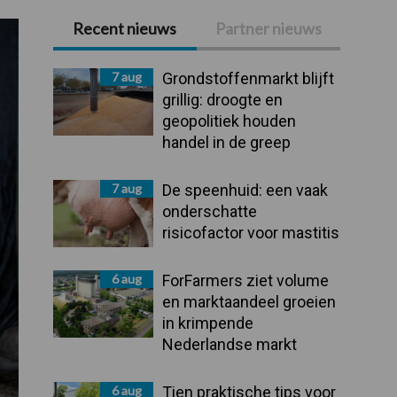
Recent nieuws
Partner nieuws
Primaire
Sidebar
7 aug
Grondstoffenmarkt blijft
grillig: droogte en
geopolitiek houden
handel in de greep
7 aug
De speenhuid: een vaak
onderschatte
risicofactor voor mastitis
6 aug
ForFarmers ziet volume
en marktaandeel groeien
in krimpende
Nederlandse markt
6 aug
Tien praktische tips voor