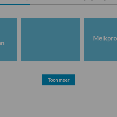
Melkpro
en
Toon meer