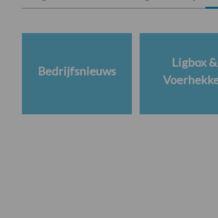
Ligbox &
Bedrijfsnieuws
Voerhekk
Footer