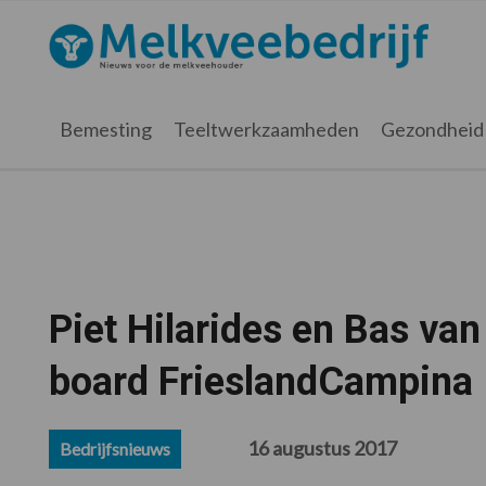
Spring
Door
Spring
Spring
naar
naar
naar
naar
Melkveebedrijf.nl
de
de
de
de
hoofdnavigatie
hoofd
eerste
voettekst
inhoud
sidebar
Bemesting
Teeltwerkzaamheden
Gezondheid
Piet Hilarides en Bas van
board FrieslandCampina
16 augustus 2017
Bedrijfsnieuws