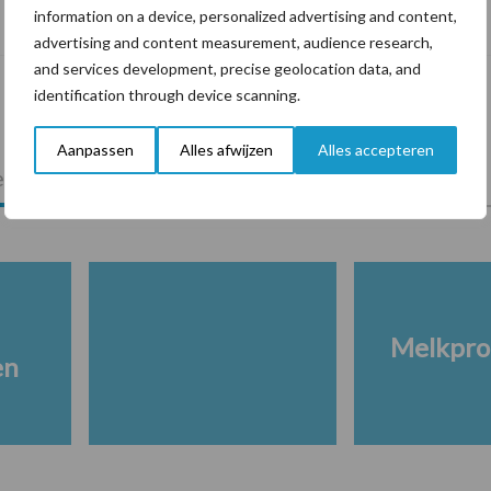
information on a device, personalized advertising and content,
risicofactor voor mastitis
advertising and content measurement, audience research,
and services development, precise geolocation data, and
identification through device scanning.
Aanpassen
Alles afwijzen
Alles accepteren
lkveebedrijf
Veevoer
Wet en regelgeving
Melkpro
en