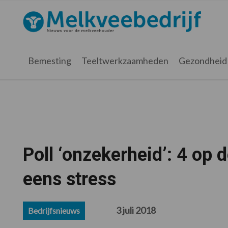
Spring
Door
Spring
Spring
naar
naar
naar
naar
Melkveebedrijf.nl
de
de
de
de
hoofdnavigatie
hoofd
eerste
voettekst
inhoud
sidebar
Bemesting
Teeltwerkzaamheden
Gezondheid
Poll ‘onzekerheid’: 4 op 
eens stress
3 juli 2018
Bedrijfsnieuws