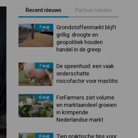
Recent nieuws
Partner nieuws
Primaire
Sidebar
7 aug
Grondstoffenmarkt blijft
grillig: droogte en
geopolitiek houden
handel in de greep
7 aug
De speenhuid: een vaak
onderschatte
risicofactor voor mastitis
6 aug
ForFarmers ziet volume
en marktaandeel groeien
in krimpende
Nederlandse markt
6 aug
Tien praktische tips voor