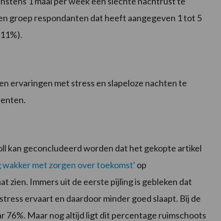
stens 1 maal per week een slechte nachtrust te
een groep respondanten dat heeft aangegeven 1 tot 5
(11%).
n ervaringen met stress en slapeloze nachten te
denten.
oll kan geconcludeerd worden dat het gekopte artikel
g wakker met zorgen over toekomst
'
op
t zien. Immers uit de eerste pijling is gebleken dat
tress ervaart en daardoor minder goed slaapt. Bij de
aar 76%. Maar nog altijd ligt dit percentage ruimschoots