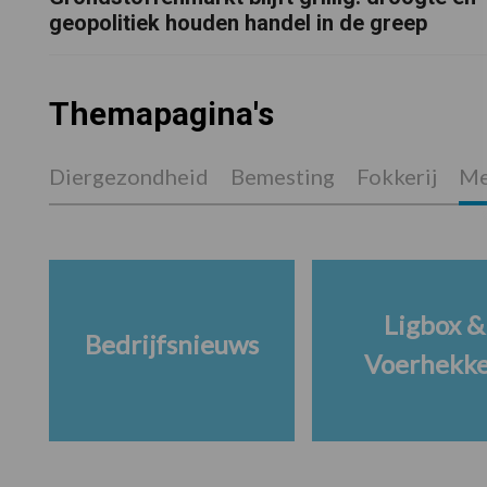
geopolitiek houden handel in de greep
Themapagina's
Diergezondheid
Bemesting
Fokkerij
Me
Ligbox &
Bedrijfsnieuws
Voerhekk