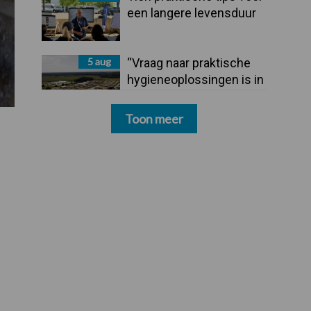
een langere levensduur
5 aug
“Vraag naar praktische
hygieneoplossingen is in
Polen groter dan ooit”
Toon meer