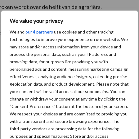
oken wordt over de helft van de agrariërs.
We value your privacy
 juni jongstleden) en van vandaag valt te zien dat er
We and
our 4 partners
use cookies and other tracking
situatie.
technologies to improve your experience on our website. We
may store and/or access information from your device and
process the personal data, such as your IP address and
browsing data, for purposes like providing you with
personalized ads and content, measuring marketing campaign
effectiveness, analyzing audience insights, collecting precise
geolocation data, and product development. Please note that
your consent will be valid across all our subdomains. You can
change or withdraw your consent at any time by clicking the
“Consent Preferences” button at the bottom of your screen.
We respect your choices and are committed to providing you
with a transparent and secure browsing experience. The
third-party vendors are processing data for the following
purposes and special features: Store and/or access
De speenhuid: een vaak onderschatte