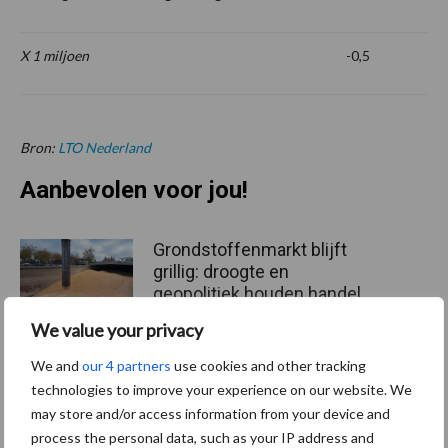
X 1 miljoen
-0,5
Bron:
LTO Nederland
Aanbevolen voor jou!
Grondstoffenmarkt blijft
grillig: droogte en
geopolitiek houden handel
in de greep
We value your privacy
We and
our 4 partners
use cookies and other tracking
De speenhuid: een vaak
technologies to improve your experience on our website. We
onderschatte risicofactor
may store and/or access information from your device and
voor mastitis
process the personal data, such as your IP address and