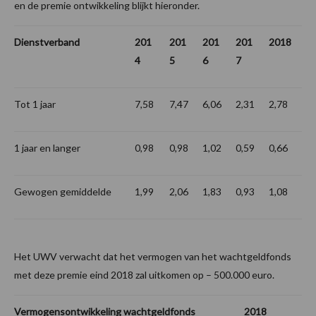
en de premie ontwikkeling blijkt hieronder.
Dienstverband
201
201
201
201
2018
4
5
6
7
Tot 1 jaar
7,58
7,47
6,06
2,31
2,78
1 jaar en langer
0,98
0,98
1,02
0,59
0,66
Gewogen gemiddelde
1,99
2,06
1,83
0,93
1,08
Het UWV verwacht dat het vermogen van het wachtgeldfonds
met deze premie eind 2018 zal uitkomen op – 500.000 euro.
Vermogensontwikkeling wachtgeldfonds
2018