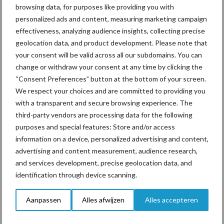
browsing data, for purposes like providing you with
personalized ads and content, measuring marketing campaign
effectiveness, analyzing audience insights, collecting precise
ForFarmers ziet volume en
geolocation data, and product development. Please note that
marktaandeel groeien in
krimpende Nederlandse
your consent will be valid across all our subdomains. You can
markt
change or withdraw your consent at any time by clicking the
“Consent Preferences” button at the bottom of your screen.
We respect your choices and are committed to providing you
with a transparent and secure browsing experience. The
Themapagina's
third-party vendors are processing data for the following
purposes and special features: Store and/or access
information on a device, personalized advertising and content,
Diergezondheid
Bemesting
Fokkerij
Melkv
advertising and content measurement, audience research,
and services development, precise geolocation data, and
identification through device scanning.
Ligbox &
Bedrijfsnieuws
Aanpassen
Alles afwijzen
Alles accepteren
Voerhekken