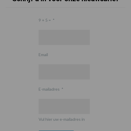
9 + 5 =
*
Email
E-mailadres
*
Vul hier uw e-mailadres in