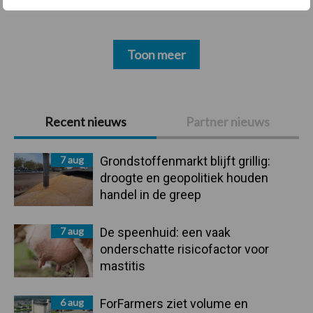
Toon meer
Primaire
Recent nieuws
Partner nieuws
Sidebar
7 aug
Grondstoffenmarkt blijft grillig:
droogte en geopolitiek houden
handel in de greep
7 aug
De speenhuid: een vaak
onderschatte risicofactor voor
mastitis
6 aug
ForFarmers ziet volume en