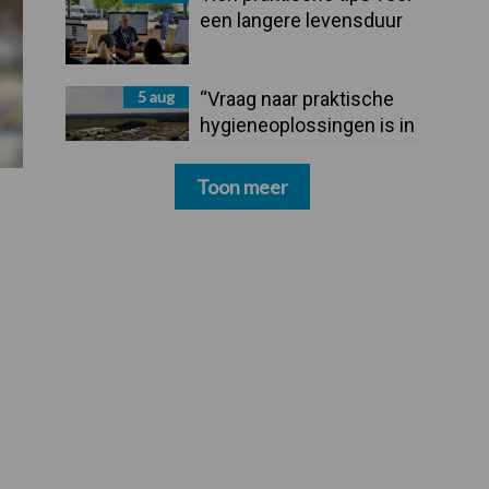
een langere levensduur
5 aug
“Vraag naar praktische
hygieneoplossingen is in
Polen groter dan ooit”
Toon meer