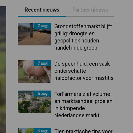
Recent nieuws
Partner nieuws
Primaire
Sidebar
7 aug
Grondstoffenmarkt blijft
grillig: droogte en
geopolitiek houden
handel in de greep
7 aug
De speenhuid: een vaak
onderschatte
risicofactor voor mastitis
6 aug
ForFarmers ziet volume
en marktaandeel groeien
in krimpende
Nederlandse markt
6 aug
Tien praktische tips voor