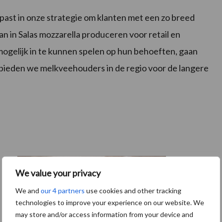
ast in onze strategie om klanten met een zo breed
n in Salas mozzarella produceren voor retail en
ogelijk in te kunnen spelen op hun behoeften, gaan
 bieden we melkveehouders in de regio voor de langere
We value your privacy
We and
our 4 partners
use cookies and other tracking
technologies to improve your experience on our website. We
may store and/or access information from your device and