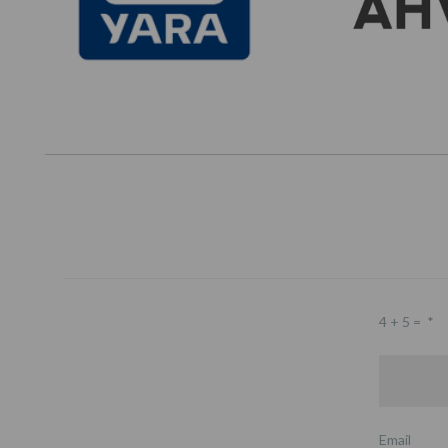
4 + 5 =
*
Email