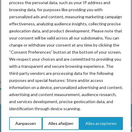
process the personal data, such as your IP address and
browsing data, for purposes like providing you with
personalized ads and content, measuring marketing campaign
effectiveness, analyzing audience insights, collecting precise
geolocation data, and product development. Please note that
De speenhuid: een vaak onderschatte
your consent will be valid across all our subdomains. You can
risicofactor voor mastitis
change or withdraw your consent at any time by clicking the
“Consent Preferences” button at the bottom of your screen.
We respect your choices and are committed to providing you
with a transparent and secure browsing experience. The
third-party vendors are processing data for the following
purposes and special features: Store and/or access
lkveebedrijf
Veevoer
Wet en regelgeving
information on a device, personalized advertising and content,
advertising and content measurement, audience research,
and services development, precise geolocation data, and
identification through device scanning.
Aanpassen
Alles afwijzen
Alles accepteren
Melkpro