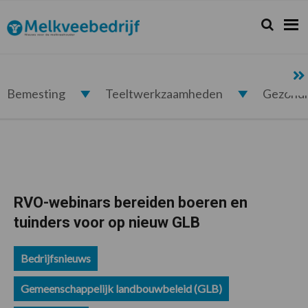
Spring
Door
Spring
Spring
naar
naar
naar
naar
Zoeken...
Zoek
Melkveebedrijf.nl
de
de
de
de
hoofdnavigatie
hoofd
eerste
voettekst
inhoud
sidebar
Bemesting
Teeltwerkzaamheden
Gezond
RVO-webinars bereiden boeren en
tuinders voor op nieuw GLB
Bedrijfsnieuws
Gemeenschappelijk landbouwbeleid (GLB)