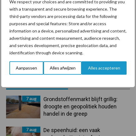
We respect your choices and are committed to providing you
with a transparent and secure browsing experience. The
Ligbox &
Bedrijfsnieuws
third-party vendors are processing data for the following
Voerhekken
purposes and special features: Store and/or access
information on a device, personalized advertising and content,
advertising and content measurement, audience research,
and services development, precise geolocation data, and
Toon meer
identification through device scanning.
Aanpassen
Alles afwijzen
Alles accepteren
Primaire
Recent nieuws
Partner nieuws
Sidebar
7 aug
Grondstoffenmarkt blijft grillig:
droogte en geopolitiek houden
handel in de greep
7 aug
De speenhuid: een vaak