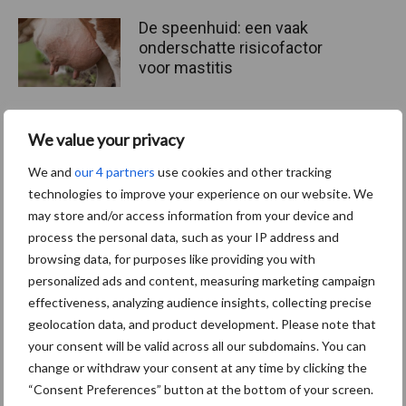
De speenhuid: een vaak
onderschatte risicofactor
voor mastitis
We value your privacy
ForFarmers ziet volume en
marktaandeel groeien in
We and
our 4 partners
use cookies and other tracking
krimpende Nederlandse
technologies to improve your experience on our website. We
markt
may store and/or access information from your device and
process the personal data, such as your IP address and
browsing data, for purposes like providing you with
personalized ads and content, measuring marketing campaign
Themapagina's
effectiveness, analyzing audience insights, collecting precise
geolocation data, and product development. Please note that
Diergezondheid
Bemesting
Fokkerij
Melkv
your consent will be valid across all our subdomains. You can
change or withdraw your consent at any time by clicking the
“Consent Preferences” button at the bottom of your screen.