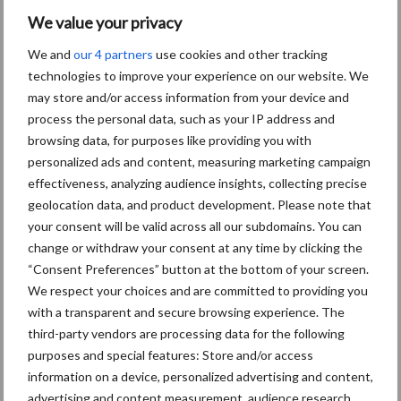
Bron:
LTO Nederland
We value your privacy
Aanbevolen voor jou!
We and
our 4 partners
use cookies and other tracking
technologies to improve your experience on our website. We
ForFarmers ziet volume en
may store and/or access information from your device and
marktaandeel groeien in
process the personal data, such as your IP address and
krimpende Nederlandse
browsing data, for purposes like providing you with
markt
personalized ads and content, measuring marketing campaign
effectiveness, analyzing audience insights, collecting precise
geolocation data, and product development. Please note that
Tien praktische tips voor
your consent will be valid across all our subdomains. You can
een langere levensduur
change or withdraw your consent at any time by clicking the
“Consent Preferences” button at the bottom of your screen.
We respect your choices and are committed to providing you
with a transparent and secure browsing experience. The
“Vraag naar praktische
third-party vendors are processing data for the following
hygieneoplossingen is in
purposes and special features: Store and/or access
Polen groter dan ooit”
information on a device, personalized advertising and content,
advertising and content measurement, audience research,