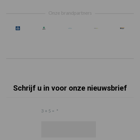
Footer
Onze brandpartners
Schrijf u in voor onze nieuwsbrief
3 + 5 =
*