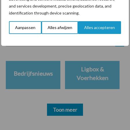
and services development, precise geolocation data, and
identification through device scanning.
Themapagina's
Aanpassen
Alles afwijzen
Alles accepteren
Diergezondheid
Bemesting
Fokkerij
Melkv
Ligbox &
Bedrijfsnieuws
Voerhekken
Toon meer