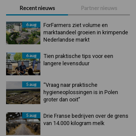
Primaire
Recent nieuws
Partner nieuws
Sidebar
6 aug
ForFarmers ziet volume en
marktaandeel groeien in krimpende
Nederlandse markt
6 aug
Tien praktische tips voor een
langere levensduur
5 aug
“Vraag naar praktische
hygieneoplossingen is in Polen
groter dan ooit”
5 aug
Drie Franse bedrijven over de grens
van 14.000 kilogram melk