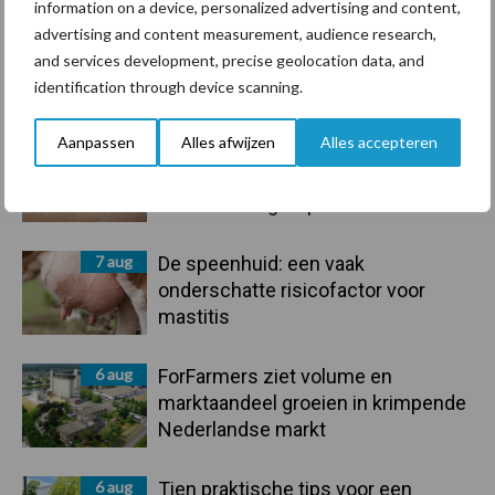
information on a device, personalized advertising and content,
advertising and content measurement, audience research,
and services development, precise geolocation data, and
Primaire
Recent nieuws
Partner nieuws
identification through device scanning.
Sidebar
Aanpassen
Alles afwijzen
Alles accepteren
7 aug
Grondstoffenmarkt blijft grillig:
droogte en geopolitiek houden
handel in de greep
7 aug
De speenhuid: een vaak
onderschatte risicofactor voor
mastitis
6 aug
ForFarmers ziet volume en
marktaandeel groeien in krimpende
Nederlandse markt
6 aug
Tien praktische tips voor een