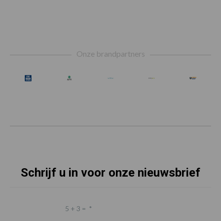
Footer
Onze brandpartners
Schrijf u in voor onze nieuwsbrief
5 + 3 =
*