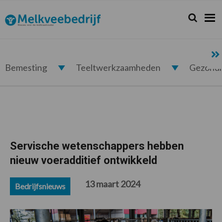
Spring
Door
Spring
Spring
naar
naar
naar
naar
Zoeken...
Zoek
Melkveebedrijf.nl
de
de
de
de
hoofdnavigatie
hoofd
eerste
voettekst
inhoud
sidebar
Bemesting
Teeltwerkzaamheden
Gezond
Servische wetenschappers hebben
nieuw voeradditief ontwikkeld
13 maart 2024
Bedrijfsnieuws