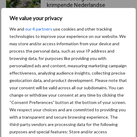
krimpende Nederlandse
markt
We value your privacy
We and
our 4 partners
use cookies and other tracking
technologies to improve your experience on our website. We
Themapagina's
may store and/or access information from your device and
process the personal data, such as your IP address and
Diergezondheid
Bemesting
Fokkerij
Melkv
browsing data, for purposes like providing you with
personalized ads and content, measuring marketing campaign
effectiveness, analyzing audience insights, collecting precise
geolocation data, and product development. Please note that
your consent will be valid across all our subdomains. You can
Ligbox &
Bedrijfsnieuws
change or withdraw your consent at any time by clicking the
Voerhekken
“Consent Preferences” button at the bottom of your screen.
We respect your choices and are committed to providing you
with a transparent and secure browsing experience. The
third-party vendors are processing data for the following
Toon meer
purposes and special features: Store and/or access