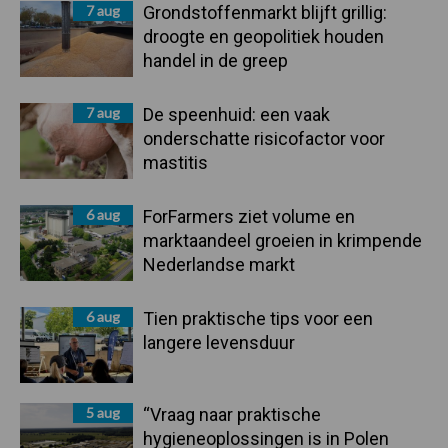
7 aug
Grondstoffenmarkt blijft grillig:
droogte en geopolitiek houden
handel in de greep
7 aug
De speenhuid: een vaak
onderschatte risicofactor voor
mastitis
6 aug
ForFarmers ziet volume en
marktaandeel groeien in krimpende
Nederlandse markt
6 aug
Tien praktische tips voor een
langere levensduur
5 aug
“Vraag naar praktische
hygieneoplossingen is in Polen