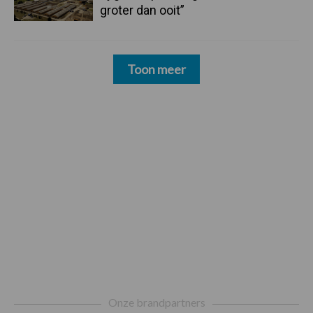
groter dan ooit”
Toon meer
Footer
Onze brandpartners