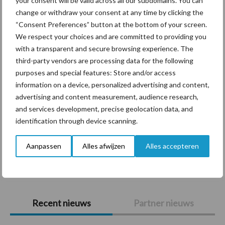
your consent will be valid across all our subdomains. You can
Themapagina's
change or withdraw your consent at any time by clicking the
“Consent Preferences” button at the bottom of your screen.
Diergezondheid
Bemesting
Fokkerij
Melkv
We respect your choices and are committed to providing you
with a transparent and secure browsing experience. The
third-party vendors are processing data for the following
purposes and special features: Store and/or access
Ligbox &
information on a device, personalized advertising and content,
Bedrijfsnieuws
advertising and content measurement, audience research,
Voerhekken
and services development, precise geolocation data, and
identification through device scanning.
Aanpassen
Alles afwijzen
Alles accepteren
Toon meer
Primaire
Recent nieuws
Partner nieuws
Sidebar