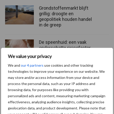
Grondstoffenmarkt blijft
grillig: droogte en
geopolitiek houden handel
in de greep
De speenhuid: een vaak
onderschatte risicofactor
voor mastitis
We value your privacy
We and
our 4 partners
use cookies and other tracking
technologies to improve your experience on our website. We
ForFarmers ziet volume en
may store and/or access information from your device and
marktaandeel groeien in
process the personal data, such as your IP address and
krimpende Nederlandse
browsing data, for purposes like providing you with
markt
personalized ads and content, measuring marketing campaign
effectiveness, analyzing audience insights, collecting precise
geolocation data, and product development. Please note that