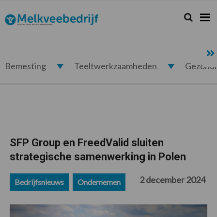
Spring
Door
Spring
Spring
naar
naar
naar
naar
Zoeken...
Zoek
Melkveebedrijf.nl
de
de
de
de
hoofdnavigatie
hoofd
eerste
voettekst
inhoud
sidebar
Bemesting
Teeltwerkzaamheden
Gezond
SFP Group en FreedValid sluiten
strategische samenwerking in Polen
2 december 2024
Bedrijfsnieuws
Ondernemen