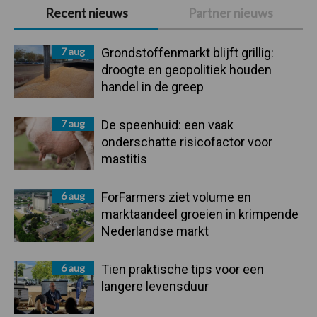
Primaire
Recent nieuws
Partner nieuws
Sidebar
7 aug
Grondstoffenmarkt blijft grillig:
droogte en geopolitiek houden
handel in de greep
7 aug
De speenhuid: een vaak
onderschatte risicofactor voor
mastitis
6 aug
ForFarmers ziet volume en
marktaandeel groeien in krimpende
Nederlandse markt
6 aug
Tien praktische tips voor een
langere levensduur