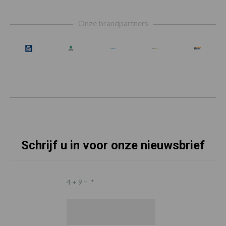
Footer
Onze brandpartners
Schrijf u in voor onze nieuwsbrief
4 + 9 =
*