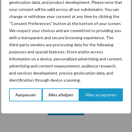
geolocation data, and product development. Please note that
your consent will be valid across all our subdomains. You can
change or withdraw your consent at any time by clicking the
Themapagina's
“Consent Preferences” button at the bottom of your screen.
We respect your choices and are committed to providing you
Diergezondheid
Bemesting
Fokkerij
Melkv
with a transparent and secure browsing experience. The
third-party vendors are processing data for the following
purposes and special features: Store and/or access
information on a device, personalized advertising and content,
advertising and content measurement, audience research,
Ligbox &
Bedrijfsnieuws
and services development, precise geolocation data, and
Voerhekken
identification through device scanning.
Aanpassen
Alles afwijzen
Alles accepteren
Toon meer