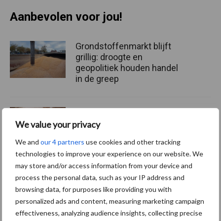
Aanbevolen voor jou!
Grondstoffenmarkt blijft
grillig: droogte en
geopolitiek houden handel
in de greep
De speenhuid: een vaak
onderschatte risicofactor
We value your privacy
voor mastitis
We and
our 4 partners
use cookies and other tracking
technologies to improve your experience on our website. We
may store and/or access information from your device and
ForFarmers ziet volume en
process the personal data, such as your IP address and
marktaandeel groeien in
browsing data, for purposes like providing you with
krimpende Nederlandse
personalized ads and content, measuring marketing campaign
markt
effectiveness, analyzing audience insights, collecting precise