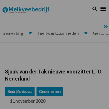
Spring
Door
Spring
Spring
naar
naar
naar
naar
Zoeken...
Zoek
Melkveebedrijf.nl
de
de
de
de
hoofdnavigatie
hoofd
eerste
voettekst
inhoud
sidebar
Bemesting
Teeltwerkzaamheden
Gezond
Sjaak van der Tak nieuwe voorzitter LTO
Nederland
Bedrijfsnieuws
Ondernemen
11 november 2020