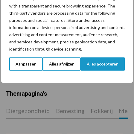
with a transparent and secure browsing experience. The
Tien praktische tips voor
third-party vendors are processing data for the following
een langere levensduur
purposes and special features: Store and/or access
information on a device, personalized advertising and content,
advertising and content measurement, audience research,
and services development, precise geolocation data, and
“Vraag naar praktische
identification through device scanning.
hygieneoplossingen is in
Polen groter dan ooit”
Aanpassen
Alles afwijzen
Alles accepteren
Themapagina's
Diergezondheid
Bemesting
Fokkerij
Melkv