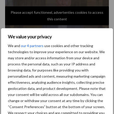
Please accept functioneel, advertenties cookies to access
this content
We value your privacy
We and
our 4 partners
use cookies and other tracking
technologies to improve your experience on our website. We
may store and/or access information from your device and
Tekst & beeld:
LTO Nederland
process the personal data, such as your IP address and
browsing data, for purposes like providing you with
Aanbevolen voor jou!
personalized ads and content, measuring marketing campaign
effectiveness, analyzing audience insights, collecting precise
ForFarmers ziet volume en
geolocation data, and product development. Please note that
marktaandeel groeien in
your consent will be valid across all our subdomains. You can
krimpende Nederlandse
change or withdraw your consent at any time by clicking the
markt
“Consent Preferences” button at the bottom of your screen.
We respect your choices and are committed to providing you