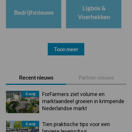
Ligbox &
Bedrijfsnieuws
Voerhekken
Toon meer
Primaire
Recent nieuws
Partner nieuws
Sidebar
6 aug
ForFarmers ziet volume en
marktaandeel groeien in krimpende
Nederlandse markt
6 aug
Tien praktische tips voor een
langere levensduur