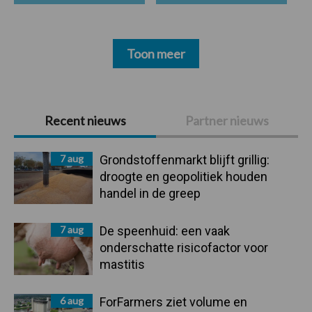
Toon meer
Primaire
Recent nieuws
Partner nieuws
Sidebar
7 aug
Grondstoffenmarkt blijft grillig:
droogte en geopolitiek houden
handel in de greep
7 aug
De speenhuid: een vaak
onderschatte risicofactor voor
mastitis
6 aug
ForFarmers ziet volume en