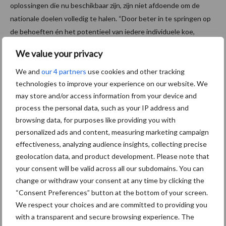
oplossingen die nu beschikbaar zijn, zijn niet afdoende om de
nationale doelen volledig te halen. “Door beter in te springen op
de behoeften én het potentieel van iedere individuele koe,
kunnen grote stappen gemaakt worden in het verkleinen van de
We value your privacy
CO
-voetafdruk en het verhogen van de efficiëntie van het
2
gebruik van de hulpbronnen”, geeft Yvette de Haas, projectleider
We and
our 4 partners
use cookies and other tracking
technologies to improve your experience on our website. We
en onderzoeker bij Wageningen Livestock Research aan.
may store and/or access information from your device and
Fundamentele kennis zal in deze PPS worden uitgerold zodat met
process the personal data, such as your IP address and
behulp van sensoren de input (voer, water) en output (methaan,
browsing data, for purposes like providing you with
urine, mest, melk) van de individuele koe gemeten wordt en
personalized ads and content, measuring marketing campaign
beslissingsondersteuning geboden wordt. Deelnemende private
effectiveness, analyzing audience insights, collecting precise
partners zijn IMEC, Connecterra en het Melkveefonds.
geolocation data, and product development. Please note that
your consent will be valid across all our subdomains. You can
Financiering
change or withdraw your consent at any time by clicking the
“Consent Preferences” button at the bottom of your screen.
Het onderzoek in de drie sectoren van AGROS zijn met elkaar
We respect your choices and are committed to providing you
verbonden en worden in samenspraak met elkaar uitgevoerd. De
with a transparent and secure browsing experience. The