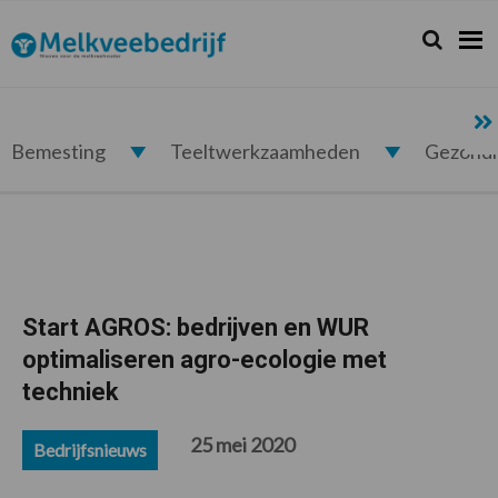
Spring
Door
Spring
Spring
naar
naar
naar
naar
Zoeken...
Zoek
Melkveebedrijf.nl
de
de
de
de
hoofdnavigatie
hoofd
eerste
voettekst
inhoud
sidebar
Bemesting
Teeltwerkzaamheden
Gezond
Start AGROS: bedrijven en WUR
optimaliseren agro-ecologie met
techniek
25 mei 2020
Bedrijfsnieuws