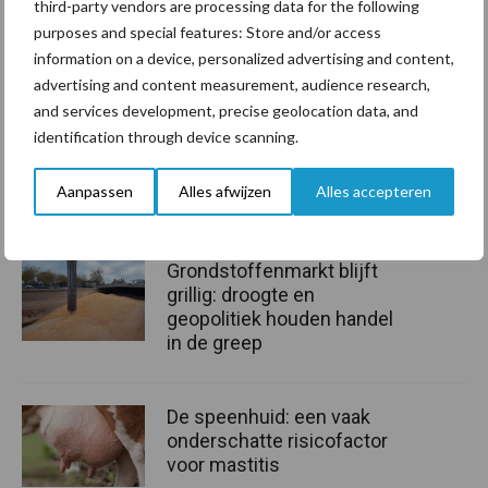
komende vier jaar wordt in dit project door bedrijfsleven en
third-party vendors are processing data for the following
overheid ruim € 6,5 miljoen geïnvesteerd voor een
purposes and special features: Store and/or access
information on a device, personalized advertising and content,
toekomstbestendige landbouwsector. Bij dit praktijkonderzoek
advertising and content measurement, audience research,
wordt bovendien een verbinding gemaakt met fundamenteel
and services development, precise geolocation data, and
wetenschappelijk onderzoek via het
NWO-project Synergia.
identification through device scanning.
Bron:
WUR
Aanpassen
Alles afwijzen
Alles accepteren
Aanbevolen voor jou!
Grondstoffenmarkt blijft
grillig: droogte en
geopolitiek houden handel
in de greep
De speenhuid: een vaak
onderschatte risicofactor
voor mastitis