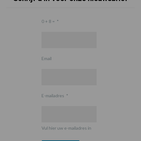
0 + 8 =
*
Email
E-mailadres
*
Vul hier uw e-mailadres in