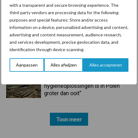
mastitis
with a transparent and secure browsing experience. The
third-party vendors are processing data for the following
6 aug
ForFarmers ziet volume en
purposes and special features: Store and/or access
marktaandeel groeien in krimpende
information on a device, personalized advertising and content,
Nederlandse markt
advertising and content measurement, audience research,
and services development, precise geolocation data, and
6 aug
Tien praktische tips voor een
identification through device scanning.
langere levensduur
Aanpassen
Alles afwijzen
Alles accepteren
5 aug
“Vraag naar praktische
hygieneoplossingen is in Polen
groter dan ooit”
Toon meer