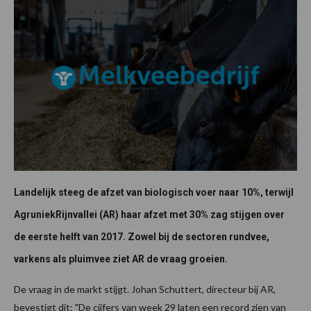
Landelijk steeg de afzet van biologisch voer naar 10%, terwijl
AgruniekRijnvallei (AR) haar afzet met 30% zag stijgen over
de eerste helft van 2017. Zowel bij de sectoren rundvee,
varkens als pluimvee ziet AR de vraag groeien.
De vraag in de markt stijgt. Johan Schuttert, directeur bij AR,
bevestigt dit: "De cijfers van week 29 laten een record zien van