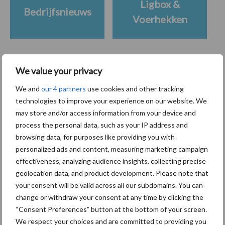
Ligbox &
Bedrijfsnieuws
Voerhekken
We value your privacy
Toon meer
We and
our 4 partners
use cookies and other tracking
technologies to improve your experience on our website. We
may store and/or access information from your device and
Primaire
Recent nieuws
Partner nieuws
process the personal data, such as your IP address and
Sidebar
browsing data, for purposes like providing you with
personalized ads and content, measuring marketing campaign
7 aug
Grondstoffenmarkt blijft grillig:
effectiveness, analyzing audience insights, collecting precise
droogte en geopolitiek houden
geolocation data, and product development. Please note that
handel in de greep
your consent will be valid across all our subdomains. You can
change or withdraw your consent at any time by clicking the
7 aug
De speenhuid: een vaak
“Consent Preferences” button at the bottom of your screen.
onderschatte risicofactor voor
We respect your choices and are committed to providing you