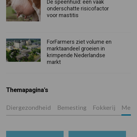
De speenhuid: een vaak
onderschatte risicofactor
voor mastitis
ForFarmers ziet volume en
marktaandeel groeien in
krimpende Nederlandse
markt
Themapagina's
Diergezondheid
Bemesting
Fokkerij
Melkv