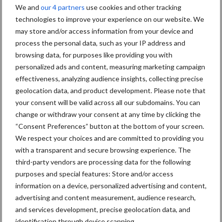
ForFarmers ziet volume en
We and
our 4 partners
use cookies and other tracking
marktaandeel groeien in
technologies to improve your experience on our website. We
krimpende Nederlandse
may store and/or access information from your device and
markt
process the personal data, such as your IP address and
browsing data, for purposes like providing you with
personalized ads and content, measuring marketing campaign
Tien praktische tips voor
effectiveness, analyzing audience insights, collecting precise
een langere levensduur
geolocation data, and product development. Please note that
your consent will be valid across all our subdomains. You can
change or withdraw your consent at any time by clicking the
“Consent Preferences” button at the bottom of your screen.
“Vraag naar praktische
We respect your choices and are committed to providing you
hygieneoplossingen is in
with a transparent and secure browsing experience. The
Polen groter dan ooit”
third-party vendors are processing data for the following
purposes and special features: Store and/or access
information on a device, personalized advertising and content,
advertising and content measurement, audience research,
and services development, precise geolocation data, and
Themapagina's
identification through device scanning.