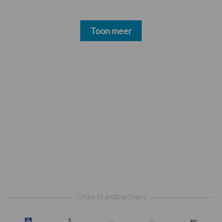
Toon meer
Footer
Onze brandpartners