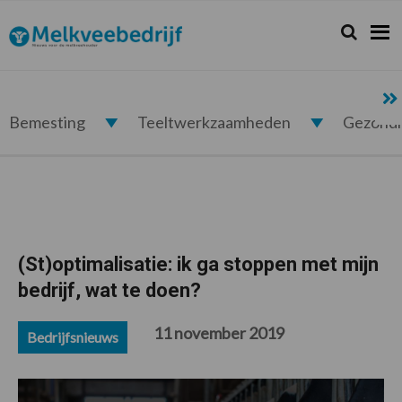
Spring
Door
Spring
Spring
naar
naar
naar
naar
Zoeken...
Zoek
Melkveebedrijf.nl
de
de
de
de
hoofdnavigatie
hoofd
eerste
voettekst
inhoud
sidebar
Bemesting
Teeltwerkzaamheden
Gezond
(St)optimalisatie: ik ga stoppen met mijn
bedrijf, wat te doen?
11 november 2019
Bedrijfsnieuws