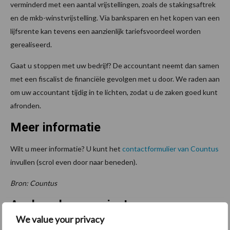
verminderd met een aantal vrijstellingen, zoals de stakingsaftrek
en de mkb-winstvrijstelling. Via banksparen en het kopen van een
lijfsrente kan tevens een aanzienlijk tariefsvoordeel worden
gerealiseerd.
Gaat u stoppen met uw bedrijf? De accountant neemt dan samen
met een fiscalist de financiële gevolgen met u door. We raden aan
om uw accountant tijdig in te lichten, zodat u de zaken goed kunt
afronden.
Meer informatie
Wilt u meer informatie? U kunt het
contactformulier van Countus
invullen (scrol even door naar beneden).
Bron: Countus
Aanbevolen voor jou!
We value your privacy