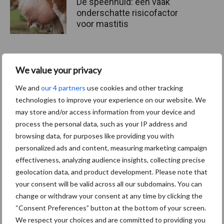
De speenhuid: een vaak
onderschatte risicofactor
voor mastitis
ForFarmers ziet volume en
We value your privacy
marktaandeel groeien in
We and
our 4 partners
use cookies and other tracking
krimpende Nederlandse
markt
technologies to improve your experience on our website. We
may store and/or access information from your device and
process the personal data, such as your IP address and
browsing data, for purposes like providing you with
Themapagina's
personalized ads and content, measuring marketing campaign
effectiveness, analyzing audience insights, collecting precise
geolocation data, and product development. Please note that
Diergezondheid
Bemesting
Fokkerij
Melkv
your consent will be valid across all our subdomains. You can
change or withdraw your consent at any time by clicking the
“Consent Preferences” button at the bottom of your screen.
We respect your choices and are committed to providing you