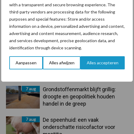
Ligbox &
with a transparent and secure browsing experience. The
Bedrijfsnieuws
Voerhekken
third-party vendors are processing data for the following
purposes and special features: Store and/or access
information on a device, personalized advertising and content,
advertising and content measurement, audience research,
and services development, precise geolocation data, and
Toon meer
identification through device scanning.
Aanpassen
Alles afwijzen
Alles accepteren
Primaire
Recent nieuws
Partner nieuws
Sidebar
7 aug
Grondstoffenmarkt blijft grillig:
droogte en geopolitiek houden
handel in de greep
7 aug
De speenhuid: een vaak
onderschatte risicofactor voor