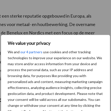
ft een sterke reputatie opgebouwd in Europa, als
chines voor metaal- en houtbewerking. De overname
 de Benelux en Nordics met een focus op de meer
We value your privacy
We and
our 4 partners
use cookies and other tracking
t: “Surplex heeft een geweldig team, waardevolle
technologies to improve your experience on our website. We
et ons technologieplatform en merken, zien we door
may store and/or access information from your device and
ensen grote kansen om verder te groeien. Deze
process the personal data, such as your IP address and
browsing data, for purposes like providing you with
ijlpaal voor ons in het teweegbrengen van een
personalized ads and content, measuring marketing campaign
effectiveness, analyzing audience insights, collecting precise
geolocation data, and product development. Please note that
tions en Surplex
your consent will be valid across all our subdomains. You can
change or withdraw your consent at any time by clicking the