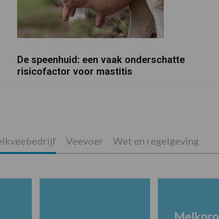
De speenhuid: een vaak onderschatte
risicofactor voor mastitis
lkveebedrijf
Veevoer
Wet en regelgeving
Melkpro