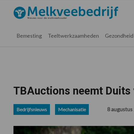
Spring
Door
Spring
Spring
naar
naar
naar
naar
Melkveebedrijf.nl
de
de
de
de
hoofdnavigatie
hoofd
eerste
voettekst
inhoud
sidebar
Bemesting
Teeltwerkzaamheden
Gezondheid
TBAuctions neemt Duits v
8 augustus
Bedrijfsnieuws
Mechanisatie