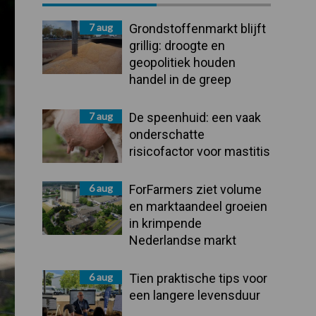
Sidebar
7 aug
Grondstoffenmarkt blijft
grillig: droogte en
geopolitiek houden
handel in de greep
7 aug
De speenhuid: een vaak
onderschatte
risicofactor voor mastitis
6 aug
ForFarmers ziet volume
en marktaandeel groeien
in krimpende
Nederlandse markt
6 aug
Tien praktische tips voor
een langere levensduur