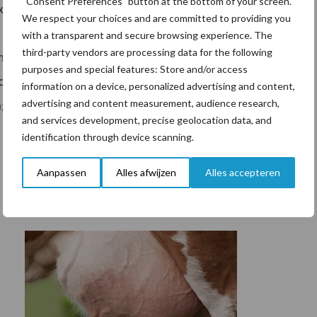
“Consent Preferences” button at the bottom of your screen.
zegt: “Het is heel logisch voor Surplex om samen te
We respect your choices and are committed to providing you
 waarden, toewijding aan uitstekende klantenservice
with a transparent and secure browsing experience. The
third-party vendors are processing data for the following
imuleren.” Uli Stalter, Managing Owner van Surplex,
purposes and special features: Store and/or access
ografische footprint tussen Surplex en de
information on a device, personalized advertising and content,
advertising and content measurement, audience research,
gpartner voor zowel kopers als verkopers in
and services development, precise geolocation data, and
identification through device scanning.
Aanpassen
Alles afwijzen
Alles accepteren