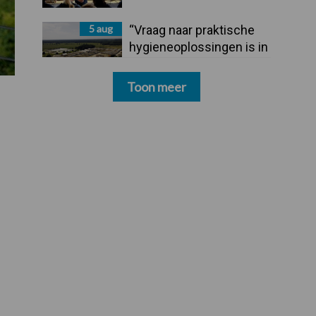
5 aug
“Vraag naar praktische
hygieneoplossingen is in
Polen groter dan ooit”
Toon meer