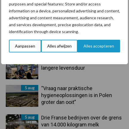
purposes and special features: Store and/or access
information on a device, personalized advertising and content,
Toon meer
advertising and content measurement, audience research,
and services development, precise geolocation data, and
identification through device scanning.
Primaire
Recent nieuws
Partner nieuws
Aanpassen
Alles afwijzen
Alles accepteren
Sidebar
6 aug
Tien praktische tips voor een
langere levensduur
5 aug
“Vraag naar praktische
hygieneoplossingen is in Polen
groter dan ooit”
5 aug
Drie Franse bedrijven over de grens
van 14.000 kilogram melk