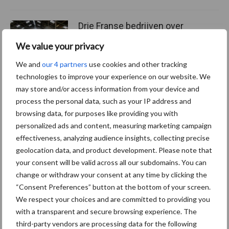
Drie Franse bedrijven over
de grens van 14.000
We value your privacy
kilogram melk
We and
our 4 partners
use cookies and other tracking
technologies to improve your experience on our website. We
may store and/or access information from your device and
process the personal data, such as your IP address and
Themapagina's
browsing data, for purposes like providing you with
personalized ads and content, measuring marketing campaign
Diergezondheid
Bemesting
Fokkerij
Melkv
effectiveness, analyzing audience insights, collecting precise
geolocation data, and product development. Please note that
your consent will be valid across all our subdomains. You can
change or withdraw your consent at any time by clicking the
Ligbox &
“Consent Preferences” button at the bottom of your screen.
Bedrijfsnieuws
We respect your choices and are committed to providing you
Voerhekken
with a transparent and secure browsing experience. The
third-party vendors are processing data for the following