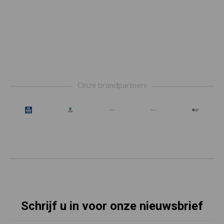
Footer
Onze brandpartners
Schrijf u in voor onze nieuwsbrief