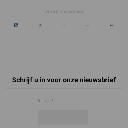
Footer
Onze brandpartners
Schrijf u in voor onze nieuwsbrief
8 + 6 =
*