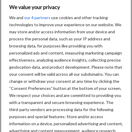
We value your privacy
Themapagina's
We and
our 4 partners
use cookies and other tracking
technologies to improve your experience on our website. We
may store and/or access information from your device and
Diergezondheid
Bemesting
Fokkerij
Melkv
process the personal data, such as your IP address and
browsing data, for purposes like providing you with
personalized ads and content, measuring marketing campaign
effectiveness, analyzing audience insights, collecting precise
Ligbox &
geolocation data, and product development. Please note that
Bedrijfsnieuws
Voerhekken
your consent will be valid across all our subdomains. You can
change or withdraw your consent at any time by clicking the
“Consent Preferences” button at the bottom of your screen.
We respect your choices and are committed to providing you
with a transparent and secure browsing experience. The
Toon meer
third-party vendors are processing data for the following
purposes and special features: Store and/or access
information on a device, personalized advertising and content,
Primaire
advertising and content measurement, audience research,