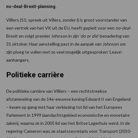
no-deal-Brexit-planning.
Villiers (51; spreek uit Villers, zonder i) is groot voorstander van
een vertrek van het VK uit de EU, heeft gepleit voor een
no-deal
-
Brexit en volgt premier Johnson in zijn ‘
do or die
’-benadering van
31 oktober. Haar aanstelling past in de aanpak van Johnson om
zijn ploeg te vullen met zo veel mogelijk uitgesproken ‘Leave’-
aanhangers.
Politieke carrière
De politieke carrière van Villiers – een rechtstreekse
afstammeling van de 14e-eeuwse koning Edward II van Engeland
– kwam op gang met haar verkiezing tot lid van het Europees
Parlement in 1999 (aandachtsgebied economische en monetaire
zaken), waarna ze in 2005 lid van het Britse Lagerhuis werd. In de
regering-Cameron was ze staatssecretaris voor Transport (2010-