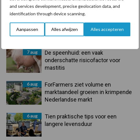
Recent nieuws
Partner nieuws
and services development, precise geolocation data, and
Sidebar
identification through device scanning.
7 aug
Grondstoffenmarkt blijft grillig:
droogte en geopolitiek houden
Aanpassen
Alles afwijzen
Alles accepteren
handel in de greep
7 aug
De speenhuid: een vaak
onderschatte risicofactor voor
mastitis
6 aug
ForFarmers ziet volume en
marktaandeel groeien in krimpende
Nederlandse markt
6 aug
Tien praktische tips voor een
langere levensduur