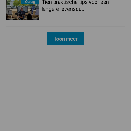
6 aug
Tien praktische tips voor een
langere levensduur
Toon meer
Footer