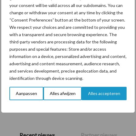
your consent will be valid across all our subdomains. You can
change or withdraw your consent at any time by clicking the
Themapagina's
“Consent Preferences” button at the bottom of your screen.
We respect your choices and are committed to providing you
Diergezondheid
Bemesting
Fokkerij
Melkv
with a transparent and secure browsing experience. The
third-party vendors are processing data for the following
purposes and special features: Store and/or access
information on a device, personalized advertising and content,
Ligbox &
advertising and content measurement, audience research,
Bedrijfsnieuws
and services development, precise geolocation data, and
Voerhekken
identification through device scanning.
Aanpassen
Alles afwijzen
Alles accepteren
Toon meer
Primaire
Recent nieuws
Partner nieuws