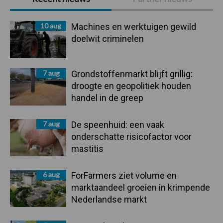
Sidebar
10 aug
Machines en werktuigen gewild
doelwit criminelen
7 aug
Grondstoffenmarkt blijft grillig:
droogte en geopolitiek houden
handel in de greep
7 aug
De speenhuid: een vaak
onderschatte risicofactor voor
mastitis
6 aug
ForFarmers ziet volume en
marktaandeel groeien in krimpende
Nederlandse markt