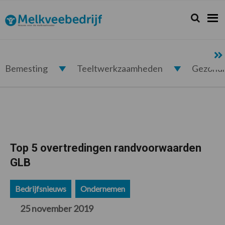
Spring
Door
Spring
Spring
naar
naar
naar
naar
Zoeken...
Zoek
Melkveebedrijf.nl
de
de
de
de
hoofdnavigatie
hoofd
eerste
voettekst
inhoud
sidebar
Bemesting
Teeltwerkzaamheden
Gezond
Top 5 overtredingen randvoorwaarden
GLB
Bedrijfsnieuws
Ondernemen
25 november 2019