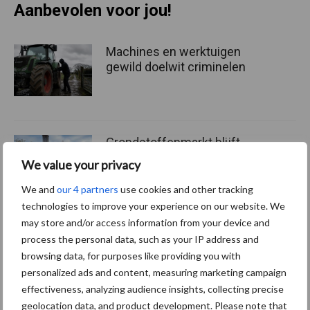
Aanbevolen voor jou!
Machines en werktuigen
gewild doelwit criminelen
Grondstoffenmarkt blijft
grillig: droogte en
We value your privacy
geopolitiek houden handel
in de greep
We and
our 4 partners
use cookies and other tracking
technologies to improve your experience on our website. We
may store and/or access information from your device and
De speenhuid: een vaak
process the personal data, such as your IP address and
onderschatte risicofactor
browsing data, for purposes like providing you with
voor mastitis
personalized ads and content, measuring marketing campaign
effectiveness, analyzing audience insights, collecting precise
geolocation data, and product development. Please note that