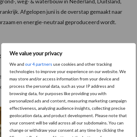
 grond-, weg- & waterbouw in Nederland, Duitsland,
ankrijk. Afgelopen juni is de overstap gemaakt naar
urzaam en energie-neutraal geproduceerd wordt.
We value your privacy
opend voor relaties welke direct betrokken waren bij
We and
our 4 partners
use cookies and other tracking
2 November stond in het teken van de familie &
technologies to improve your experience on our website. We
et evenement bezocht door ruim 1.800 genodigden. De
may store and/or access information from your device and
ijdag 1 november door burgemeester Asje van Dijk is,
process the personal data, such as your IP address and
browsing data, for purposes like providing you with
een nieuw tijdperk voor de betonproducent in Barneveld.
personalized ads and content, measuring marketing campaign
effectiveness, analyzing audience insights, collecting precise
geolocation data, and product development. Please note that
your consent will be valid across all our subdomains. You can
change or withdraw your consent at any time by clicking the