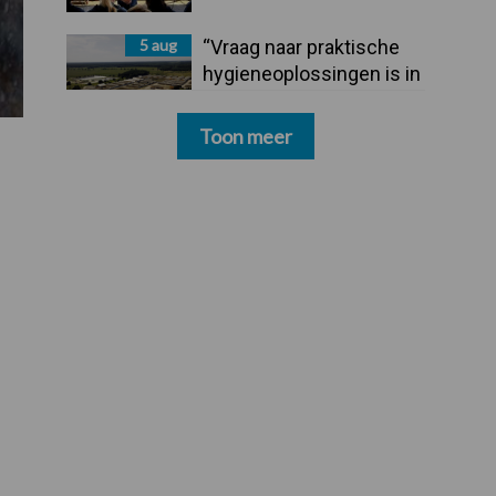
5 aug
“Vraag naar praktische
hygieneoplossingen is in
Polen groter dan ooit”
Toon meer