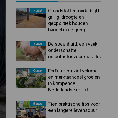
Sidebar
7 aug
Grondstoffenmarkt blijft
grillig: droogte en
geopolitiek houden
handel in de greep
7 aug
De speenhuid: een vaak
onderschatte
risicofactor voor mastitis
6 aug
ForFarmers ziet volume
en marktaandeel groeien
in krimpende
Nederlandse markt
6 aug
Tien praktische tips voor
een langere levensduur