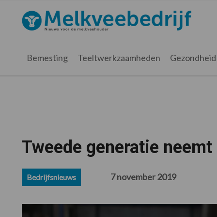
Spring
Door
Spring
Spring
naar
naar
naar
naar
Melkveebedrijf.nl
de
de
de
de
hoofdnavigatie
hoofd
eerste
voettekst
inhoud
sidebar
Bemesting
Teeltwerkzaamheden
Gezondheid
Tweede generatie neemt h
7 november 2019
Bedrijfsnieuws