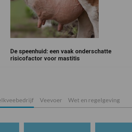
De speenhuid: een vaak onderschatte
risicofactor voor mastitis
lkveebedrijf
Veevoer
Wet en regelgeving