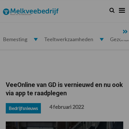
Spring
Door
Spring
Spring
naar
naar
naar
naar
Zoeken...
Zoek
Melkveebedrijf.nl
de
de
de
de
hoofdnavigatie
hoofd
eerste
voettekst
inhoud
sidebar
Bemesting
Teeltwerkzaamheden
Gezond
VeeOnline van GD is vernieuwd en nu ook
via app te raadplegen
4 februari 2022
Bedrijfsnieuws