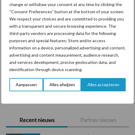
change or withdraw your consent at any time by clicking the
“Consent Preferences” button at the bottom of your screen.
Diergezondheid
Bemesting
Fokkerij
Melkv
We respect your choices and are committed to providing you
with a transparent and secure browsing experience. The
third-party vendors are processing data for the following
purposes and special features: Store and/or access
Ligbox &
information on a device, personalized advertising and content,
Bedrijfsnieuws
advertising and content measurement, audience research,
Voerhekken
and services development, precise geolocation data, and
identification through device scanning.
Aanpassen
Alles afwijzen
Alles accepteren
Toon meer
Primaire
Recent nieuws
Partner nieuws
Sidebar