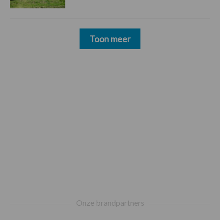
Toon meer
Footer
Onze brandpartners