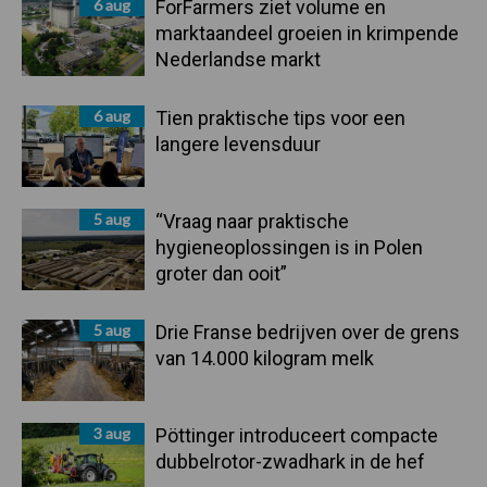
6 aug
ForFarmers ziet volume en
marktaandeel groeien in krimpende
Nederlandse markt
6 aug
Tien praktische tips voor een
langere levensduur
5 aug
“Vraag naar praktische
hygieneoplossingen is in Polen
groter dan ooit”
5 aug
Drie Franse bedrijven over de grens
van 14.000 kilogram melk
3 aug
Pöttinger introduceert compacte
dubbelrotor-zwadhark in de hef