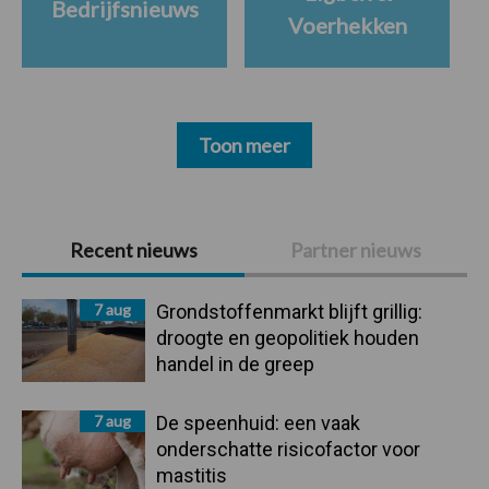
Bedrijfsnieuws
Voerhekken
Toon meer
Primaire
Recent nieuws
Partner nieuws
Sidebar
7 aug
Grondstoffenmarkt blijft grillig:
droogte en geopolitiek houden
handel in de greep
7 aug
De speenhuid: een vaak
onderschatte risicofactor voor
mastitis