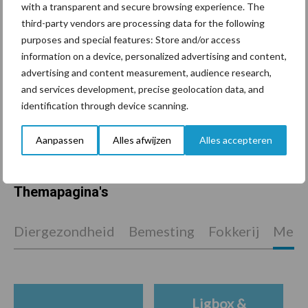
with a transparent and secure browsing experience. The
onderschatte risicofactor
voor mastitis
third-party vendors are processing data for the following
purposes and special features: Store and/or access
information on a device, personalized advertising and content,
advertising and content measurement, audience research,
ForFarmers ziet volume en
and services development, precise geolocation data, and
marktaandeel groeien in
identification through device scanning.
krimpende Nederlandse
markt
Aanpassen
Alles afwijzen
Alles accepteren
Themapagina's
Diergezondheid
Bemesting
Fokkerij
Melkv
Ligbox &