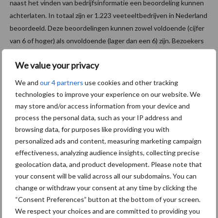
naast het vinden van bedrijfsinformatie een beoordeling kunnen
achterlaten. In totaal zijn er 1.223 veeteeltbedrijven in Nederland
beoordeeld. Deze beoordelingen kunnen zowel voldoende (cijfer
van 6 of hoger) als onvoldoende (lager dan een 6) zijn. Bezoekers
geven cijfers voor drie onderdelen, de algemene indruk, service
We value your privacy
en prijs/kwaliteit verhouding van het bedrijf. Zij hebben daarnaast
de mogelijkheid om een geschreven beoordeling toe te voegen.
We and
our 4 partners
use cookies and other tracking
technologies to improve your experience on our website. We
Bron: Telefoonboek.nl
may store and/or access information from your device and
Aanbevolen voor jou!
process the personal data, such as your IP address and
browsing data, for purposes like providing you with
personalized ads and content, measuring marketing campaign
Grondstoffenmarkt blijft
effectiveness, analyzing audience insights, collecting precise
grillig: droogte en
geolocation data, and product development. Please note that
geopolitiek houden handel
your consent will be valid across all our subdomains. You can
in de greep
change or withdraw your consent at any time by clicking the
“Consent Preferences” button at the bottom of your screen.
We respect your choices and are committed to providing you
De speenhuid: een vaak