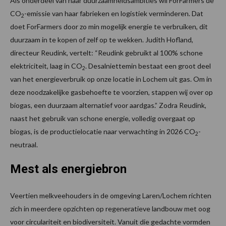
Als onderdeel van haar duurzaamheidsambities wil ForFarmers de
CO
-emissie van haar fabrieken en logistiek verminderen. Dat
2
doet ForFarmers door zo min mogelijk energie te verbruiken, dit
duurzaam in te kopen of zelf op te wekken. Judith Hofland,
directeur Reudink, vertelt: “Reudink gebruikt al 100% schone
elektriciteit, laag in CO
. Desalniettemin bestaat een groot deel
2
van het energieverbruik op onze locatie in Lochem uit gas. Om in
deze noodzakelijke gasbehoefte te voorzien, stappen wij over op
biogas, een duurzaam alternatief voor aardgas.” Zodra Reudink,
naast het gebruik van schone energie, volledig overgaat op
biogas, is de productielocatie naar verwachting in 2026 CO
-
2
neutraal.
Mest als energiebron
Veertien melkveehouders in de omgeving Laren/Lochem richten
zich in meerdere opzichten op regeneratieve landbouw met oog
voor circulariteit en biodiversiteit. Vanuit die gedachte vormden