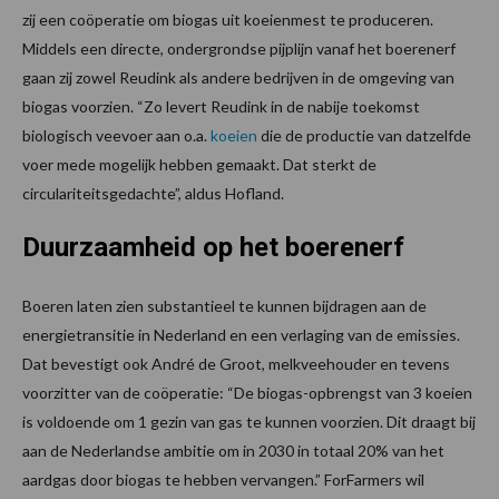
zij een coöperatie om biogas uit koeienmest te produceren.
Middels een directe, ondergrondse pijplijn vanaf het boerenerf
gaan zij zowel Reudink als andere bedrijven in de omgeving van
biogas voorzien. “Zo levert Reudink in de nabije toekomst
biologisch veevoer aan o.a.
koeien
die de productie van datzelfde
voer mede mogelijk hebben gemaakt. Dat sterkt de
circulariteitsgedachte”, aldus Hofland.
Duurzaamheid op het boerenerf
Boeren laten zien substantieel te kunnen bijdragen aan de
energietransitie in Nederland en een verlaging van de emissies.
Dat bevestigt ook André de Groot, melkveehouder en tevens
voorzitter van de coöperatie: “De biogas-opbrengst van 3 koeien
is voldoende om 1 gezin van gas te kunnen voorzien. Dit draagt bij
aan de Nederlandse ambitie om in 2030 in totaal 20% van het
aardgas door biogas te hebben vervangen.” ForFarmers wil