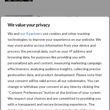
“Vraag naar praktische
hygieneoplossingen is in
We value your privacy
Polen groter dan ooit”
We and
our 4 partners
use cookies and other tracking
technologies to improve your experience on our website. We
may store and/or access information from your device and
process the personal data, such as your IP address and
Themapagina's
browsing data, for purposes like providing you with
personalized ads and content, measuring marketing campaign
effectiveness, analyzing audience insights, collecting precise
Diergezondheid
Bemesting
Fokkerij
Melkv
geolocation data, and product development. Please note that
your consent will be valid across all our subdomains. You can
change or withdraw your consent at any time by clicking the
“Consent Preferences” button at the bottom of your screen.
Ligbox &
We respect your choices and are committed to providing you
Bedrijfsnieuws
Voerhekken
with a transparent and secure browsing experience. The