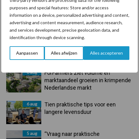
third-party vendors are processing data for the following
purposes and special features: Store and/or access
information on a device, personalized advertising and content,
advertising and content measurement, audience research,
Toon meer
and services development, precise geolocation data, and
identification through device scanning.
Primaire
Aanpassen
Alles afwijzen
Alles accepteren
Recent nieuws
Partner nieuws
Sidebar
6 aug
ForFarmers ziet volume en
marktaandeel groeien in krimpende
Nederlandse markt
6 aug
Tien praktische tips voor een
langere levensduur
5 aug
“Vraag naar praktische