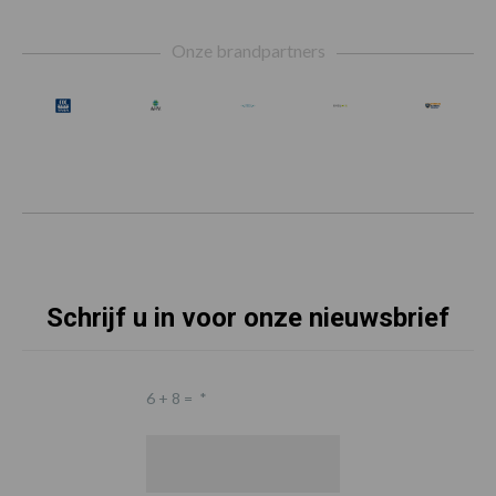
Footer
Onze brandpartners
Schrijf u in voor onze nieuwsbrief
6 + 8 =
*