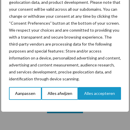
geolocation data, and product development. Please note that
your consent will be valid across all our subdomains. You can
change or withdraw your consent at any time by clicking the
Themapagina's
“Consent Preferences” button at the bottom of your screen.
We respect your choices and are committed to providing you
Diergezondheid
Bemesting
Fokkerij
Melkv
with a transparent and secure browsing experience. The
third-party vendors are processing data for the following
purposes and special features: Store and/or access
information on a device, personalized advertising and content,
advertising and content measurement, audience research,
Ligbox &
Bedrijfsnieuws
and services development, precise geolocation data, and
Voerhekken
identification through device scanning.
Aanpassen
Alles afwijzen
Alles accepteren
Toon meer