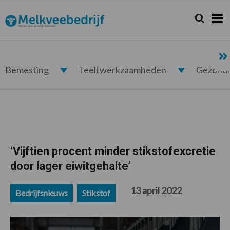
Spring
Door
Spring
Spring
naar
naar
naar
naar
Zoeken...
Zoek
Melkveebedrijf.nl
de
de
de
de
hoofdnavigatie
hoofd
eerste
voettekst
inhoud
sidebar
Bemesting
Teeltwerkzaamheden
Gezond
‘Vijftien procent minder stikstofexcretie
door lager eiwitgehalte’
13 april 2022
Bedrijfsnieuws
Stikstof