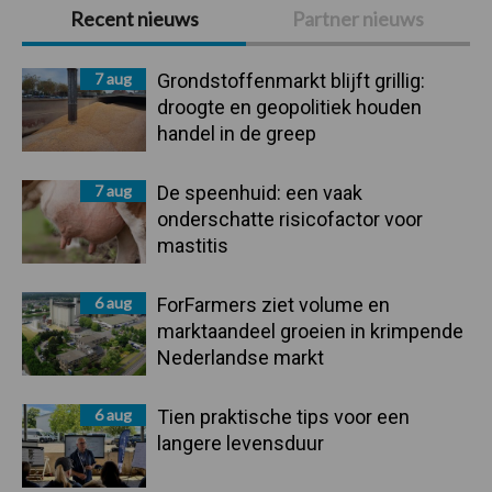
Primaire
Recent nieuws
Partner nieuws
Sidebar
7 aug
Grondstoffenmarkt blijft grillig:
droogte en geopolitiek houden
handel in de greep
7 aug
De speenhuid: een vaak
onderschatte risicofactor voor
mastitis
6 aug
ForFarmers ziet volume en
marktaandeel groeien in krimpende
Nederlandse markt
6 aug
Tien praktische tips voor een
langere levensduur