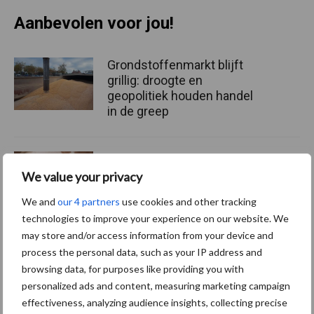
Aanbevolen voor jou!
Grondstoffenmarkt blijft
grillig: droogte en
geopolitiek houden handel
in de greep
De speenhuid: een vaak
onderschatte risicofactor
We value your privacy
voor mastitis
We and
our 4 partners
use cookies and other tracking
technologies to improve your experience on our website. We
may store and/or access information from your device and
ForFarmers ziet volume en
process the personal data, such as your IP address and
marktaandeel groeien in
browsing data, for purposes like providing you with
krimpende Nederlandse
personalized ads and content, measuring marketing campaign
markt
effectiveness, analyzing audience insights, collecting precise