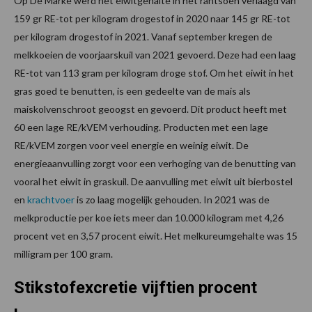
Op De Marke werd het eiwitgehalte in het rantsoen verlaagd van
159 gr RE-tot per kilogram drogestof in 2020 naar 145 gr RE-tot
per kilogram drogestof in 2021. Vanaf september kregen de
melkkoeien de voorjaarskuil van 2021 gevoerd. Deze had een laag
RE-tot van 113 gram per kilogram droge stof. Om het eiwit in het
gras goed te benutten, is een gedeelte van de mais als
maiskolvenschroot geoogst en gevoerd. Dit product heeft met
60 een lage RE/kVEM verhouding. Producten met een lage
RE/kVEM zorgen voor veel energie en weinig eiwit. De
energieaanvulling zorgt voor een verhoging van de benutting van
vooral het eiwit in graskuil. De aanvulling met eiwit uit bierbostel
en
krachtvoer
is zo laag mogelijk gehouden. In 2021 was de
melkproductie per koe iets meer dan 10.000 kilogram met 4,26
procent vet en 3,57 procent eiwit. Het melkureumgehalte was 15
milligram per 100 gram.
Stikstofexcretie vijftien procent