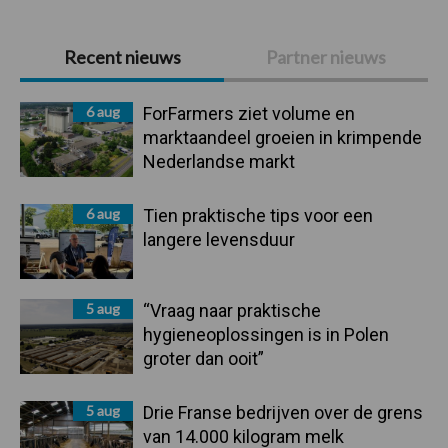
Primaire
Recent nieuws
Partner nieuws
Sidebar
6 aug
ForFarmers ziet volume en
marktaandeel groeien in krimpende
Nederlandse markt
6 aug
Tien praktische tips voor een
langere levensduur
5 aug
“Vraag naar praktische
hygieneoplossingen is in Polen
groter dan ooit”
5 aug
Drie Franse bedrijven over de grens
van 14.000 kilogram melk