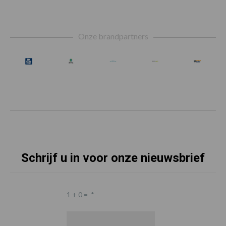
Footer
Onze brandpartners
Schrijf u in voor onze nieuwsbrief
1 + 0 =
*