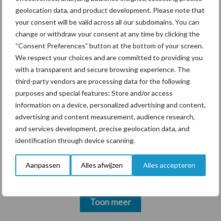
geolocation data, and product development. Please note that
your consent will be valid across all our subdomains. You can
change or withdraw your consent at any time by clicking the
“Consent Preferences” button at the bottom of your screen.
Themapagina's
We respect your choices and are committed to providing you
with a transparent and secure browsing experience. The
Diergezondheid
Bemesting
Fokkerij
Melkv
third-party vendors are processing data for the following
purposes and special features: Store and/or access
information on a device, personalized advertising and content,
advertising and content measurement, audience research,
and services development, precise geolocation data, and
Ligbox &
Bedrijfsnieuws
identification through device scanning.
Voerhekken
Aanpassen
Alles afwijzen
Alles accepteren
Toon meer