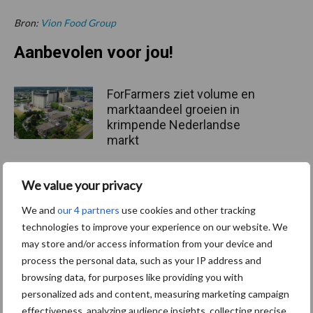
Bron:
Vion Food Group
Aanbevolen voor jou!
ForFarmers ziet volume en
marktaandeel groeien in
krimpende Nederlandse
markt
We value your privacy
Tien praktische tips voor
een langere levensduur
We and
our 4 partners
use cookies and other tracking
technologies to improve your experience on our website. We
may store and/or access information from your device and
process the personal data, such as your IP address and
browsing data, for purposes like providing you with
“Vraag naar praktische
hygieneoplossingen is in
personalized ads and content, measuring marketing campaign
Polen groter dan ooit”
effectiveness, analyzing audience insights, collecting precise