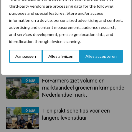
Voerhekken
third-party vendors are processing data for the following
purposes and special features: Store and/or access
information on a device, personalized advertising and content,
advertising and content measurement, audience research,
and services development, precise geolocation data, and
Toon meer
identification through device scanning.
Aanpassen
Alles afwijzen
Alles accepteren
Primaire
Recent nieuws
Partner nieuws
Sidebar
6 aug
ForFarmers ziet volume en
marktaandeel groeien in krimpende
Nederlandse markt
6 aug
Tien praktische tips voor een
langere levensduur