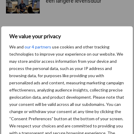
een langere levensduur
“Vraag naar praktische
We value your privacy
hygieneoplossingen is in
Polen groter dan ooit”
We and
our 4 partners
use cookies and other tracking
technologies to improve your experience on our website. We
may store and/or access information from your device and
process the personal data, such as your IP address and
browsing data, for purposes like providing you with
Themapagina's
personalized ads and content, measuring marketing campaign
effectiveness, analyzing audience insights, collecting precise
Diergezondheid
Bemesting
Fokkerij
Melkv
geolocation data, and product development. Please note that
your consent will be valid across all our subdomains. You can
change or withdraw your consent at any time by clicking the
“Consent Preferences” button at the bottom of your screen.
We respect your choices and are committed to providing you
Ligbox &
Bedrijfsnieuws
with a transparent and secure browsing experience. The