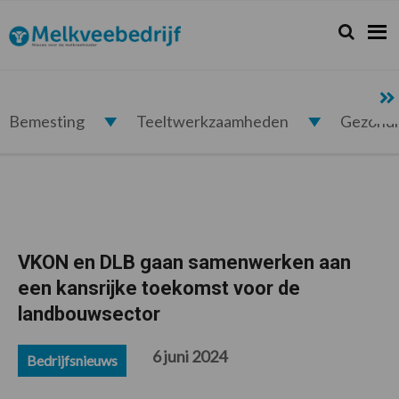
Spring
Door
Spring
Spring
naar
naar
naar
naar
Zoeken...
Zoek
Melkveebedrijf.nl
de
de
de
de
hoofdnavigatie
hoofd
eerste
voettekst
inhoud
sidebar
Bemesting
Teeltwerkzaamheden
Gezond
VKON en DLB gaan samenwerken aan
een kansrijke toekomst voor de
landbouwsector
6 juni 2024
Bedrijfsnieuws