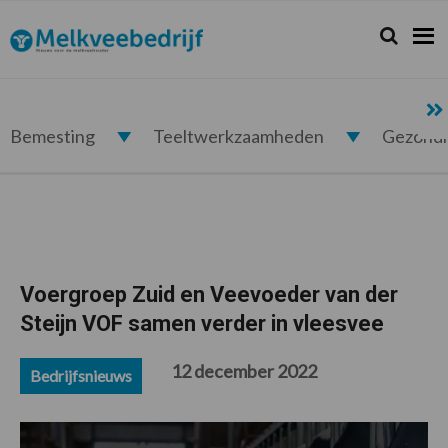
Spring
Door
Spring
Spring
naar
naar
naar
naar
Zoeken...
Zoek
Melkveebedrijf.nl
de
de
de
de
hoofdnavigatie
hoofd
eerste
voettekst
inhoud
sidebar
Bemesting
Teeltwerkzaamheden
Gezond
Voergroep Zuid en Veevoeder van der
Steijn VOF samen verder in vleesvee
12 december 2022
Bedrijfsnieuws