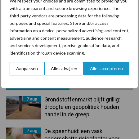
We respect your choices and are committed to providing you
Ligbox &
with a transparent and secure browsing experience. The
Bedrijfsnieuws
third-party vendors are processing data for the following
Voerhekken
purposes and special features: Store and/or access
information on a device, personalized advertising and content,
advertising and content measurement, audience research,
and services development, precise geolocation data, and
Toon meer
identification through device scanning.
Aanpassen
Alles afwijzen
Alles accepteren
Primaire
Recent nieuws
Partner nieuws
Sidebar
7 aug
Grondstoffenmarkt blijft grillig:
droogte en geopolitiek houden
handel in de greep
7 aug
De speenhuid: een vaak
onderschatte risicofactor voor