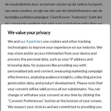
de voedselketen door te kunnen sturen op de carbon footprint
van onze voeders, en zijn we één van de initiatiefnemers van de
landelijke publiekscampagne ‘Geef Boeren Toekomst’. Geld dat
de coöperatie verdient met niet voer activiteiten gebruiken we
voor ons Loyaliteitsprogramma. Via dit programma belonen we
We value your privacy
trouwe coöperatieleden. Zij zijn een belangrijk fundament onder
We and
our 4 partners
use cookies and other tracking
onze coöperatie.”
technologies to improve your experience on our website. We
Bron:
Voergroep Zuid
may store and/or access information from your device and
process the personal data, such as your IP address and
Aanbevolen voor jou!
browsing data, for purposes like providing you with
personalized ads and content, measuring marketing campaign
effectiveness, analyzing audience insights, collecting precise
ForFarmers ziet volume en
geolocation data, and product development. Please note that
marktaandeel groeien in
krimpende Nederlandse
your consent will be valid across all our subdomains. You can
markt
change or withdraw your consent at any time by clicking the
“Consent Preferences” button at the bottom of your screen.
We respect your choices and are committed to providing you