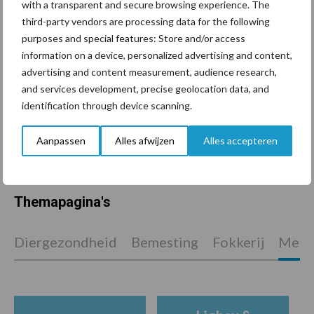
Tien praktische tips voor
with a transparent and secure browsing experience. The
een langere levensduur
third-party vendors are processing data for the following
purposes and special features: Store and/or access
information on a device, personalized advertising and content,
advertising and content measurement, audience research,
and services development, precise geolocation data, and
“Vraag naar praktische
identification through device scanning.
hygieneoplossingen is in
Polen groter dan ooit”
Aanpassen
Alles afwijzen
Alles accepteren
Themapagina's
Diergezondheid
Bemesting
Fokkerij
Melkv