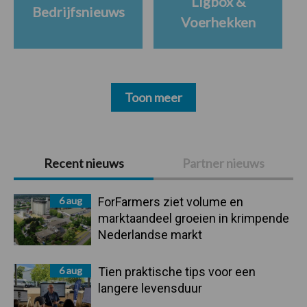
Ligbox &
Bedrijfsnieuws
Voerhekken
Toon meer
Primaire
Recent nieuws
Partner nieuws
Sidebar
6 aug
ForFarmers ziet volume en
marktaandeel groeien in krimpende
Nederlandse markt
6 aug
Tien praktische tips voor een
langere levensduur