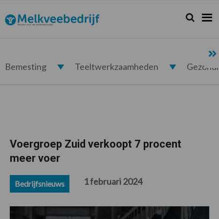
Spring
Door
Spring
Spring
naar
naar
naar
naar
Zoeken...
Zoek
Melkveebedrijf.nl
de
de
de
de
hoofdnavigatie
hoofd
eerste
voettekst
inhoud
sidebar
Bemesting
Teeltwerkzaamheden
Gezond
Voergroep Zuid verkoopt 7 procent
meer voer
1 februari 2024
Bedrijfsnieuws