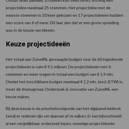
Omdat ieder panellid 10 ideeën kon selecteren, ontving een
projectidee maximaal 25 stemmen. Het projectidee met de
meeste stemmen is 10 keer gekozen en 17 projectideeën hadden
een score van 6 of meer. Dit laat zien dat er een grote spreiding
was in de keuze van ideeën.
Keuze projectideeën
Het totaal aan ZuivelNL gevraagde budget voor de 60 ingediende
projectideeën is ruim € 9,5 miljoen. De projectideeën met 6
stemmen en meer vragen in totaal een budget van € 1,9 mln.
Omdat het beschikbare budget maximaal € 1,2 mln. (excl. BTW) is,
moet de themagroep Onderzoek & Innovatie van ZuivelNL een
keuze maken.
Bij deze keuze is de prioriteitsvolgorde van het digipanel leidend,
tenzij er redenen zijn om daarvan af te wijken. Er kan bijvoorbeeld
al een vergelijkbaar onderzoek lopen, sommige projectideeën