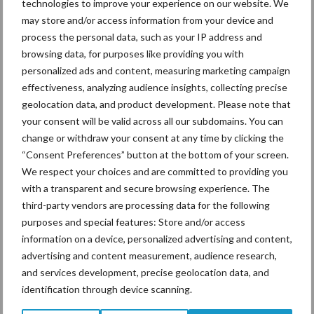
technologies to improve your experience on our website. We
may store and/or access information from your device and
process the personal data, such as your IP address and
Ligbox &
browsing data, for purposes like providing you with
Bedrijfsnieuws
personalized ads and content, measuring marketing campaign
Voerhekken
effectiveness, analyzing audience insights, collecting precise
geolocation data, and product development. Please note that
your consent will be valid across all our subdomains. You can
change or withdraw your consent at any time by clicking the
Toon meer
“Consent Preferences” button at the bottom of your screen.
We respect your choices and are committed to providing you
with a transparent and secure browsing experience. The
third-party vendors are processing data for the following
Primaire
Recent nieuws
Partner nieuws
purposes and special features: Store and/or access
Sidebar
information on a device, personalized advertising and content,
advertising and content measurement, audience research,
5 aug
“Vraag naar praktische
and services development, precise geolocation data, and
hygieneoplossingen is in Polen
identification through device scanning.
groter dan ooit”