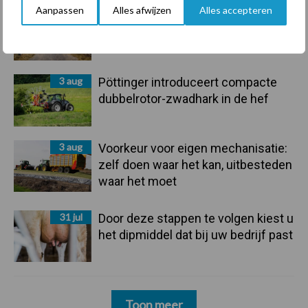
Aanpassen
Alles afwijzen
Alles accepteren
5 aug
Drie Franse bedrijven over de grens
van 14.000 kilogram melk
3 aug
Pöttinger introduceert compacte
dubbelrotor-zwadhark in de hef
3 aug
Voorkeur voor eigen mechanisatie:
zelf doen waar het kan, uitbesteden
waar het moet
31 jul
Door deze stappen te volgen kiest u
het dipmiddel dat bij uw bedrijf past
Toon meer