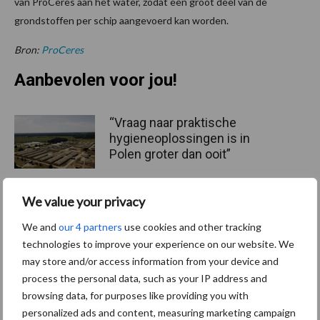
van ProCeres aan het water, zodat een groot deel van de
grondstoffen per schip aangevoerd kan worden.
Bron:
ProCeres
Aanbevolen voor jou!
“Vraag naar praktische
hygieneoplossingen is in
Polen groter dan ooit”
We value your privacy
Drie Franse bedrijven over
We and
our 4 partners
use cookies and other tracking
de grens van 14.000
technologies to improve your experience on our website. We
kilogram melk
may store and/or access information from your device and
process the personal data, such as your IP address and
browsing data, for purposes like providing you with
Pöttinger introduceert
personalized ads and content, measuring marketing campaign