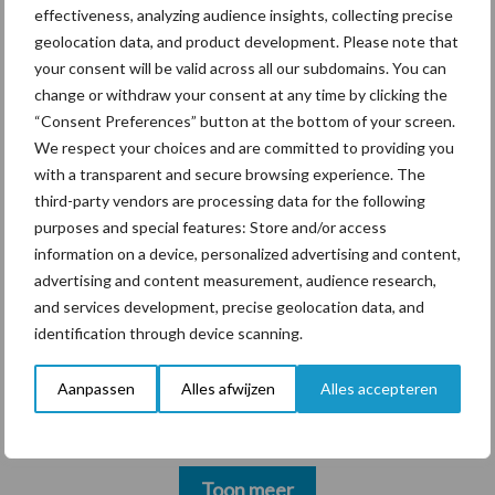
compacte dubbelrotor-
effectiveness, analyzing audience insights, collecting precise
zwadhark in de hef
geolocation data, and product development. Please note that
your consent will be valid across all our subdomains. You can
change or withdraw your consent at any time by clicking the
“Consent Preferences” button at the bottom of your screen.
We respect your choices and are committed to providing you
Themapagina's
with a transparent and secure browsing experience. The
third-party vendors are processing data for the following
Diergezondheid
Bemesting
Fokkerij
Melkv
purposes and special features: Store and/or access
information on a device, personalized advertising and content,
advertising and content measurement, audience research,
and services development, precise geolocation data, and
Ligbox &
identification through device scanning.
Bedrijfsnieuws
Voerhekken
Aanpassen
Alles afwijzen
Alles accepteren
Toon meer