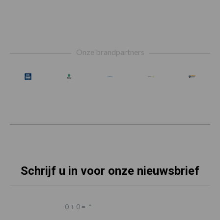
Footer
Onze brandpartners
Schrijf u in voor onze nieuwsbrief
0 + 0 =
*