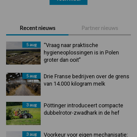
Primaire
Recent nieuws
Partner nieuws
Sidebar
5 aug
“Vraag naar praktische
hygieneoplossingen is in Polen
groter dan ooit”
5 aug
Drie Franse bedrijven over de grens
van 14.000 kilogram melk
3 aug
Pöttinger introduceert compacte
dubbelrotor-zwadhark in de hef
3 aug
Voorkeur voor eigen mechanisatie: