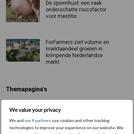
De speenhuid: een vaak
onderschatte risicofactor
voor mastitis
ForFarmers ziet volume en
marktaandeel groeien in
krimpende Nederlandse
markt
Themapagina's
Diergezondheid
Bemesting
Fokkerij
Melkv
We value your privacy
We and
our 4 partners
use cookies and other tracking
technologies to improve your experience on our website. We