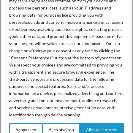
may store and/or access information from your device and
Ligbox &
Bedrijfsnieuws
process the personal data, such as your IP address and
Voerhekken
browsing data, for purposes like providing you with
personalized ads and content, measuring marketing campaign
effectiveness, analyzing audience insights, collecting precise
geolocation data, and product development. Please note that
your consent will be valid across all our subdomains. You can
Toon meer
change or withdraw your consent at any time by clicking the
“Consent Preferences” button at the bottom of your screen.
We respect your choices and are committed to providing you
Primaire
with a transparent and secure browsing experience. The
Recent nieuws
Partner nieuws
third-party vendors are processing data for the following
Sidebar
purposes and special features: Store and/or access
7 aug
Grondstoffenmarkt blijft grillig:
information on a device, personalized advertising and content,
droogte en geopolitiek houden
advertising and content measurement, audience research,
handel in de greep
and services development, precise geolocation data, and
identification through device scanning.
7 aug
De speenhuid: een vaak
onderschatte risicofactor voor
Aanpassen
Alles afwijzen
Alles accepteren