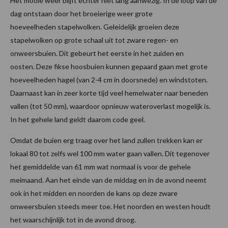
Het mooie weer blijft echter niet lang aanwezig. In de loop van de
dag ontstaan door het broeierige weer grote
hoeveelheden stapelwolken. Geleidelijk groeien deze
stapelwolken op grote schaal uit tot zware regen- en
onweersbuien. Dit gebeurt het eerste in het zuiden en
oosten. Deze fikse hoosbuien kunnen gepaard gaan met grote
hoeveelheden hagel (van 2-4 cm in doorsnede) en windstoten.
Daarnaast kan in zeer korte tijd veel hemelwater naar beneden
vallen (tot 50 mm), waardoor opnieuw wateroverlast mogelijk is.
In het gehele land geldt daarom code geel.
Omdat de buien erg traag over het land zullen trekken kan er
lokaal 80 tot zelfs wel 100 mm water gaan vallen. Dit tegenover
het gemiddelde van 61 mm wat normaal is voor de gehele
meimaand. Aan het einde van de middag en in de avond neemt
ook in het midden en noorden de kans op deze zware
onweersbuien steeds meer toe. Het noorden en westen houdt
het waarschijnlijk tot in de avond droog.