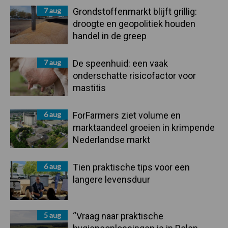
7 aug
Grondstoffenmarkt blijft grillig:
droogte en geopolitiek houden
handel in de greep
7 aug
De speenhuid: een vaak
onderschatte risicofactor voor
mastitis
6 aug
ForFarmers ziet volume en
marktaandeel groeien in krimpende
Nederlandse markt
6 aug
Tien praktische tips voor een
langere levensduur
5 aug
“Vraag naar praktische