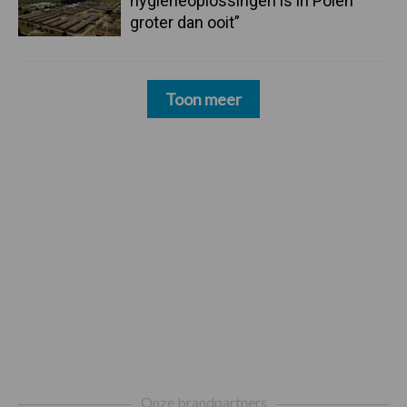
hygieneoplossingen is in Polen
groter dan ooit”
Toon meer
Footer
Onze brandpartners