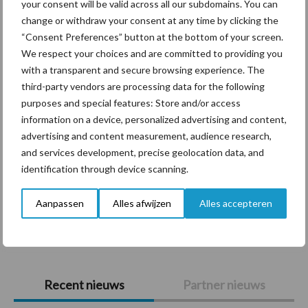
your consent will be valid across all our subdomains. You can
Themapagina's
change or withdraw your consent at any time by clicking the
“Consent Preferences” button at the bottom of your screen.
Diergezondheid
Bemesting
Fokkerij
Melkv
We respect your choices and are committed to providing you
with a transparent and secure browsing experience. The
third-party vendors are processing data for the following
purposes and special features: Store and/or access
information on a device, personalized advertising and content,
Ligbox &
Bedrijfsnieuws
advertising and content measurement, audience research,
Voerhekken
and services development, precise geolocation data, and
identification through device scanning.
Aanpassen
Alles afwijzen
Alles accepteren
Toon meer
Primaire
Recent nieuws
Partner nieuws
Sidebar