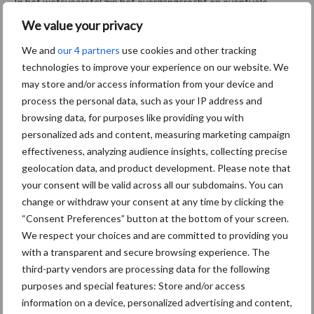
In het wetsvoorstel zijn het overgangsrecht en eventuele
wijzigingen op fiscaal gebied nog niet opgenomen. Het is dus nog
We value your privacy
niet duidelijk welke gevolgen dit wetsvoorstel precies heeft voor
We and
our 4 partners
use cookies and other tracking
de huidige maatschappen, vof’s en cv’s en welke fiscale gevolgen
technologies to improve your experience on our website. We
er zullen zijn.
may store and/or access information from your device and
process the personal data, such as your IP address and
Het concept wetsvoorstel is ter consultatie gepubliceerd. Dat
browsing data, for purposes like providing you with
betekent dat er tot en met 31 mei gereageerd kan worden op
personalized ads and content, measuring marketing campaign
het concept wetsvoorstel. De verwachting is dat het
effectiveness, analyzing audience insights, collecting precise
wetsvoorstel (eventueel op een aantal punten nog aangepast)
geolocation data, and product development. Please note that
daarna wordt ingediend bij de Tweede Kamer.
your consent will be valid across all our subdomains. You can
change or withdraw your consent at any time by clicking the
Meer weten?
“Consent Preferences” button at the bottom of your screen.
We respect your choices and are committed to providing you
Wil je meer weten over het wetsvoorstel
with a transparent and secure browsing experience. The
personenvennootschappen en wat dit voor jouw onderneming
third-party vendors are processing data for the following
betekent?
Vul dan het contactformulier in.
(Contactformulier
purposes and special features: Store and/or access
zoeken? Scrol helemaal naar beneden)
information on a device, personalized advertising and content,