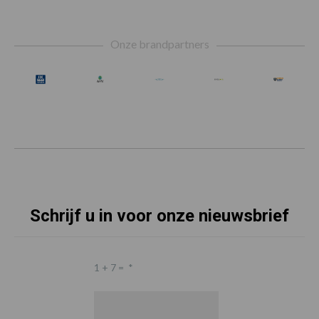
Footer
Onze brandpartners
Schrijf u in voor onze nieuwsbrief
1 + 7 =
*