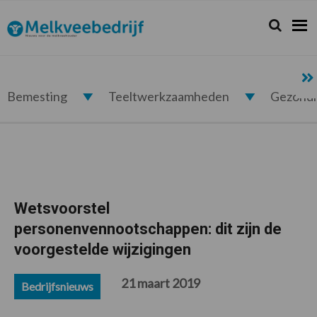
Spring
Door
Spring
Spring
naar
naar
naar
naar
Zoeken...
Zoek
Melkveebedrijf.nl
de
de
de
de
hoofdnavigatie
hoofd
eerste
voettekst
inhoud
sidebar
Bemesting
Teeltwerkzaamheden
Gezond
Wetsvoorstel
personenvennootschappen: dit zijn de
voorgestelde wijzigingen
21 maart 2019
Bedrijfsnieuws