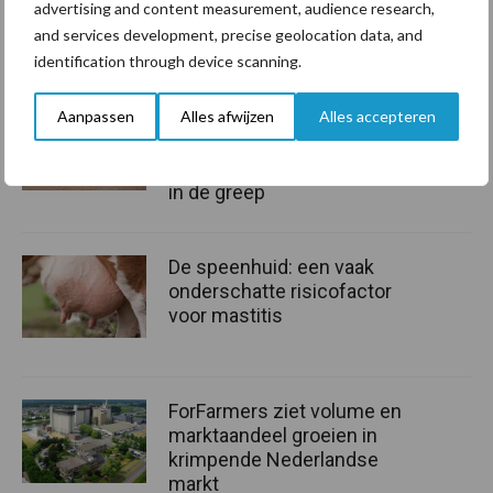
Bron:
Countus
advertising and content measurement, audience research,
and services development, precise geolocation data, and
Aanbevolen voor jou!
identification through device scanning.
Aanpassen
Alles afwijzen
Alles accepteren
Grondstoffenmarkt blijft
grillig: droogte en
geopolitiek houden handel
in de greep
De speenhuid: een vaak
onderschatte risicofactor
voor mastitis
ForFarmers ziet volume en
marktaandeel groeien in
krimpende Nederlandse
markt