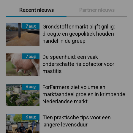
Primaire
Recent nieuws
Partner nieuws
Sidebar
7 aug
Grondstoffenmarkt blijft grillig:
droogte en geopolitiek houden
handel in de greep
7 aug
De speenhuid: een vaak
onderschatte risicofactor voor
mastitis
6 aug
ForFarmers ziet volume en
marktaandeel groeien in krimpende
Nederlandse markt
6 aug
Tien praktische tips voor een
langere levensduur