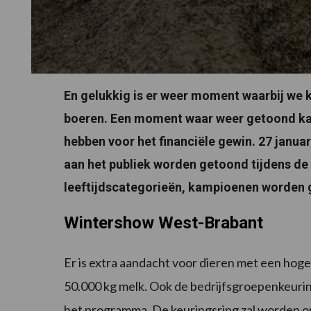
En gelukkig is er weer moment waarbij we k
boeren. Een moment waar weer getoond kan
hebben voor het financiële gewin. 27 janua
aan het publiek worden getoond tijdens de 
leeftijdscategorieën, kampioenen worden 
Wintershow West-Brabant
Er is extra aandacht voor dieren met een hog
50.000 kg melk. Ook de bedrijfsgroepenkeuri
het programma. De keuringsring zal worden o