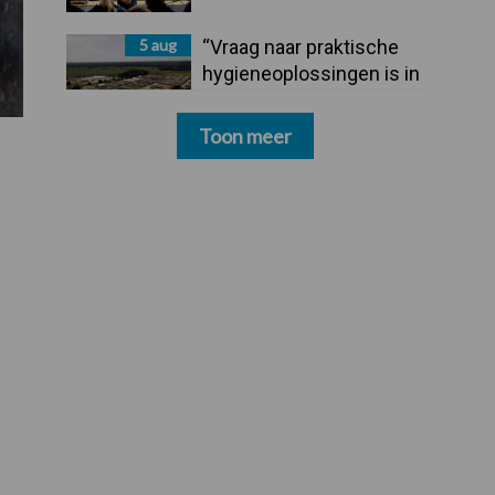
5 aug
“Vraag naar praktische
hygieneoplossingen is in
Polen groter dan ooit”
Toon meer