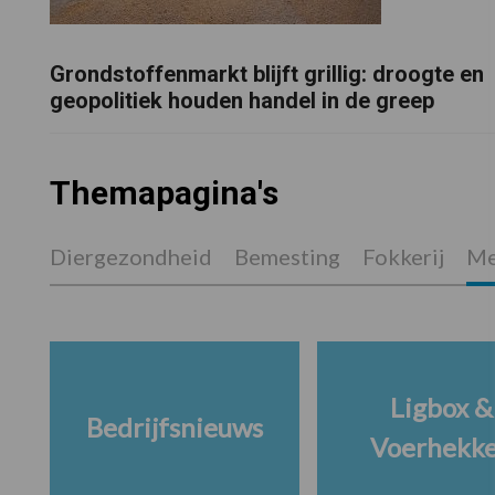
Grondstoffenmarkt blijft grillig: droogte en
geopolitiek houden handel in de greep
Themapagina's
Diergezondheid
Bemesting
Fokkerij
Me
Ligbox &
Bedrijfsnieuws
Voerhekk