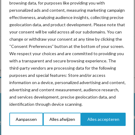
browsing data, for purposes like providing you with
personalized ads and content, measuring marketing campaign
effectiveness, analyzing audience insights, collecting precise
De speenhuid: een vaak onderschatte
geolocation data, and product development. Please note that
risicofactor voor mastitis
your consent will be valid across all our subdomains. You can
change or withdraw your consent at any time by clicking the
“Consent Preferences” button at the bottom of your screen.
We respect your choices and are committed to providing you
with a transparent and secure browsing experience. The
third-party vendors are processing data for the following
lkveebedrijf
Veevoer
Wet en regelgeving
purposes and special features: Store and/or access
information on a device, personalized advertising and content,
advertising and content measurement, audience research,
and services development, precise geolocation data, and
identification through device scanning.
Melkpro
Aanpassen
Alles afwijzen
Alles accepteren
en