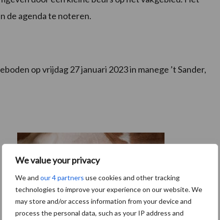
in de agenda te noteren.
oden op vrijdag 27 januari 2023 in manege ’t Sander,
We value your privacy
We and
our 4 partners
use cookies and other tracking
technologies to improve your experience on our website. We
may store and/or access information from your device and
process the personal data, such as your IP address and