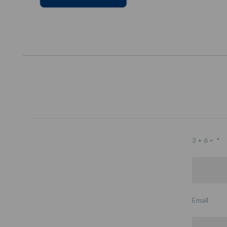
3 + 6 =
*
Email