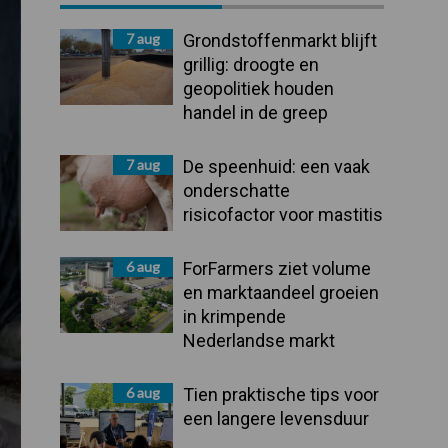
Sidebar
7 aug
Grondstoffenmarkt blijft
grillig: droogte en
geopolitiek houden
handel in de greep
7 aug
De speenhuid: een vaak
onderschatte
risicofactor voor mastitis
6 aug
ForFarmers ziet volume
en marktaandeel groeien
in krimpende
Nederlandse markt
6 aug
Tien praktische tips voor
een langere levensduur