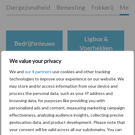
Diergezondheid
Bemesting
Fokkerij
Melkv
Ligbox &
Bedrijfsnieuws
Voerhekken
We value your privacy
We and
our 4 partners
use cookies and other tracking
technologies to improve your experience on our website. We
Toon meer
may store and/or access information from your device and
process the personal data, such as your IP address and
browsing data, for purposes like providing you with
Primaire
personalized ads and content, measuring marketing campaign
Recent nieuws
Partner nieuws
effectiveness, analyzing audience insights, collecting precise
Sidebar
geolocation data, and product development. Please note that
7 aug
Grondstoffenmarkt blijft grillig:
your consent will be valid across all our subdomains. You can
droogte en geopolitiek houden