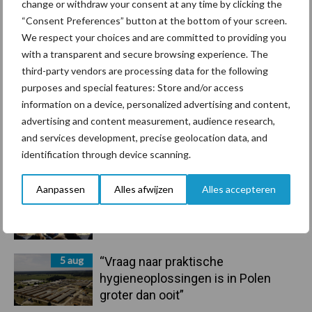
change or withdraw your consent at any time by clicking the
handel in de greep
“Consent Preferences” button at the bottom of your screen.
We respect your choices and are committed to providing you
7 aug
De speenhuid: een vaak
with a transparent and secure browsing experience. The
onderschatte risicofactor voor
third-party vendors are processing data for the following
mastitis
purposes and special features: Store and/or access
information on a device, personalized advertising and content,
advertising and content measurement, audience research,
6 aug
ForFarmers ziet volume en
and services development, precise geolocation data, and
marktaandeel groeien in krimpende
identification through device scanning.
Nederlandse markt
Aanpassen
Alles afwijzen
Alles accepteren
6 aug
Tien praktische tips voor een
langere levensduur
5 aug
“Vraag naar praktische
hygieneoplossingen is in Polen
groter dan ooit”