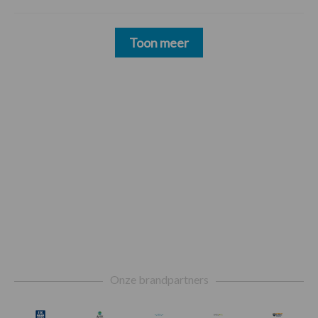
Toon meer
Footer
Onze brandpartners