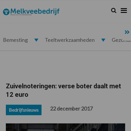
Spring
Door
Spring
Spring
naar
naar
naar
naar
Zoeken...
Zoek
Melkveebedrijf.nl
de
de
de
de
hoofdnavigatie
hoofd
eerste
voettekst
inhoud
sidebar
Bemesting
Teeltwerkzaamheden
Gezond
Zuivelnoteringen: verse boter daalt met
12 euro
22 december 2017
Bedrijfsnieuws