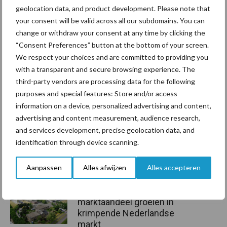
Bron:
Rijksoverheid
geolocation data, and product development. Please note that
your consent will be valid across all our subdomains. You can
Aanbevolen voor jou!
change or withdraw your consent at any time by clicking the
“Consent Preferences” button at the bottom of your screen.
Grondstoffenmarkt blijft
We respect your choices and are committed to providing you
grillig: droogte en
with a transparent and secure browsing experience. The
geopolitiek houden handel
third-party vendors are processing data for the following
in de greep
purposes and special features: Store and/or access
information on a device, personalized advertising and content,
advertising and content measurement, audience research,
De speenhuid: een vaak
and services development, precise geolocation data, and
onderschatte risicofactor
identification through device scanning.
voor mastitis
Aanpassen
Alles afwijzen
Alles accepteren
ForFarmers ziet volume en
marktaandeel groeien in
krimpende Nederlandse
markt