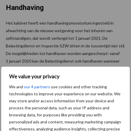
Handhaving
Het kabinet heeft een handhavingsmoratorium ingesteld in
afwachting van de nieuwe wetgeving voor het inhuren van
zelfstandigen, dat wordt verlengd tot 1 januari 2021. De
Belastingdienst en Inspectie SZW zitten in de tussentijd niet stil.
De mogelijkheden tot handhaven worden aangescherpt: vanaf
1 januari 2020 kan de Belastingdienst ook handhaven wanneer
opdrachtgevers hun werkwijze binnen een redelijke termijn niet
We value your privacy
aanpassen na aanwijzingen van de Belastingdienst. Ook komen er
extra mensen beschikbaar om meer toezicht te houden. Ook de
We and
our 4 partners
use cookies and other tracking
Inspectie SZW heeft meer capaciteit gekregen toezicht te
technologies to improve your experience on our website. We
houden op de arbeidswetgeving, via verschillende programma’s.
may store and/or access information from your device and
Daarnaast werken de Belastingdienst en Inspectie SZW
process the personal data, such as your IP address and
intensiever samen zodat signalen van schijnzelfstandigheid
browsing data, for purposes like providing you with
sneller worden opgepakt.
personalized ads and content, measuring marketing campaign
effectiveness, analyzing audience insights, collecting precise