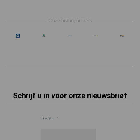
Footer
Onze brandpartners
Schrijf u in voor onze nieuwsbrief
0 + 9 =
*