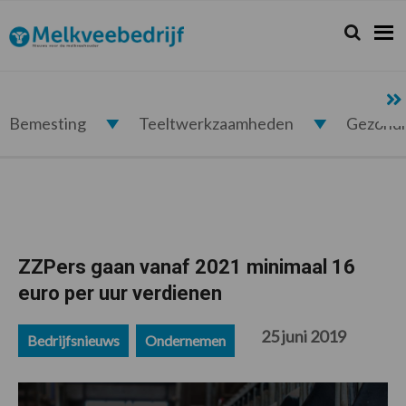
Spring
Door
Spring
Spring
naar
naar
naar
naar
Zoeken...
Zoek
Melkveebedrijf.nl
de
de
de
de
hoofdnavigatie
hoofd
eerste
voettekst
inhoud
sidebar
Bemesting
Teeltwerkzaamheden
Gezond
ZZPers gaan vanaf 2021 minimaal 16
euro per uur verdienen
25 juni 2019
Bedrijfsnieuws
Ondernemen