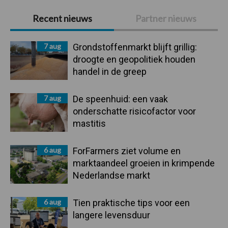
Primaire
Recent nieuws
Partner nieuws
Sidebar
7 aug
Grondstoffenmarkt blijft grillig:
droogte en geopolitiek houden
handel in de greep
7 aug
De speenhuid: een vaak
onderschatte risicofactor voor
mastitis
6 aug
ForFarmers ziet volume en
marktaandeel groeien in krimpende
Nederlandse markt
6 aug
Tien praktische tips voor een
langere levensduur