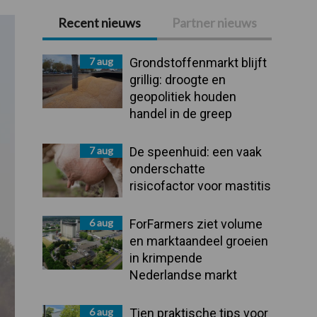
Recent nieuws
Partner nieuws
Primaire
Sidebar
7 aug
Grondstoffenmarkt blijft
grillig: droogte en
geopolitiek houden
handel in de greep
7 aug
De speenhuid: een vaak
onderschatte
risicofactor voor mastitis
6 aug
ForFarmers ziet volume
en marktaandeel groeien
in krimpende
Nederlandse markt
6 aug
Tien praktische tips voor