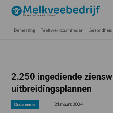
Spring
Door
Spring
Spring
naar
naar
naar
naar
Melkveebedrijf.nl
de
de
de
de
hoofdnavigatie
hoofd
eerste
voettekst
inhoud
sidebar
Bemesting
Teeltwerkzaamheden
Gezondheid
2.250 ingediende ziensw
uitbreidingsplannen
21 maart 2024
Ondernemen