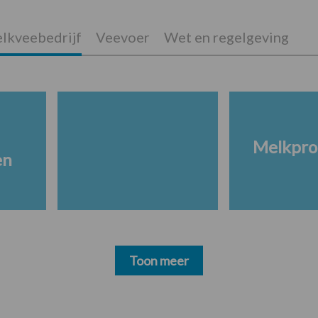
lkveebedrijf
Veevoer
Wet en regelgeving
Melkpro
en
Toon meer