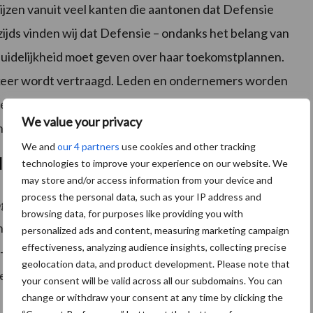
wijzen vanuit veel kanten die aantonen dat Defensie
ijds vinden wij dat Defensie – ondanks het belang van
duidelijkheid moet geven over haar toekomstplannen.
 op keer wordt vertraagd. Leden en ondernemers worden
 hoek – dan vanuit de stikstofdiscussie-opgaves –
We value your privacy
en heel veel agrariërs nu geen plannen maken.
We and
our 4 partners
use cookies and other tracking
pleit LTO Noord?
technologies to improve your experience on our website. We
may store and/or access information from your device and
process the personal data, such as your IP address and
elijkheden, want ze snappen het belang van
browsing data, for purposes like providing you with
 bestaand vastgoed. Ook vinden ze het reëel dat – net
personalized ads and content, measuring marketing campaign
effectiveness, analyzing audience insights, collecting precise
ie – breder gekeken gaat zijn naar de mogelijkheden van
geolocation data, and product development. Please note that
eschikte oefenlocaties.
your consent will be valid across all our subdomains. You can
change or withdraw your consent at any time by clicking the