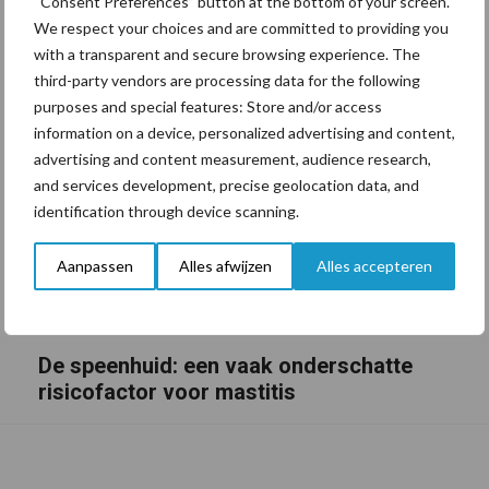
“Consent Preferences” button at the bottom of your screen.
We respect your choices and are committed to providing you
with a transparent and secure browsing experience. The
third-party vendors are processing data for the following
purposes and special features: Store and/or access
information on a device, personalized advertising and content,
advertising and content measurement, audience research,
and services development, precise geolocation data, and
identification through device scanning.
Aanpassen
Alles afwijzen
Alles accepteren
De speenhuid: een vaak onderschatte
risicofactor voor mastitis