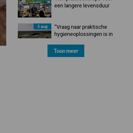
een langere levensduur
5 aug
“Vraag naar praktische
hygieneoplossingen is in
Polen groter dan ooit”
Toon meer