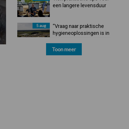
een langere levensduur
5 aug
“Vraag naar praktische
hygieneoplossingen is in
Polen groter dan ooit”
Toon meer