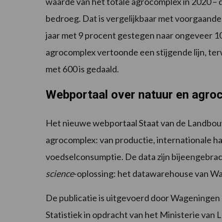
waarde van het totale agrocomplex in 2020 – de
bedroeg. Dat is vergelijkbaar met voorgaande 
jaar met 9 procent gestegen naar ongeveer 10
agrocomplex vertoonde een stijgende lijn, terw
met 600 is gedaald.
Webportaal over natuur en agro
Het nieuwe webportaal Staat van de Landbou
agrocomplex: van productie, internationale ha
voedselconsumptie. De data zijn bijeengebra
science
-oplossing: het datawarehouse van Wa
De publicatie is uitgevoerd door Wageningen
Statistiek in opdracht van het Ministerie van