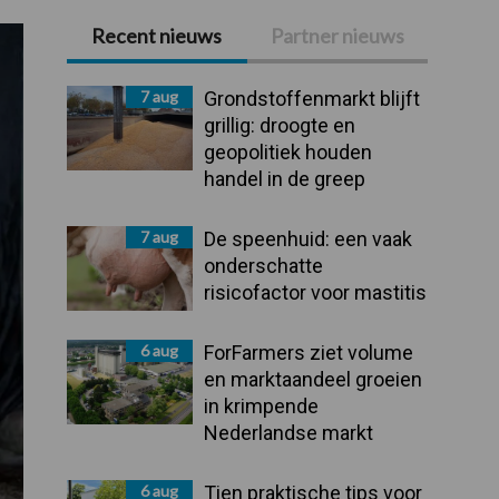
Recent nieuws
Partner nieuws
Primaire
Sidebar
7 aug
Grondstoffenmarkt blijft
grillig: droogte en
geopolitiek houden
handel in de greep
7 aug
De speenhuid: een vaak
onderschatte
risicofactor voor mastitis
6 aug
ForFarmers ziet volume
en marktaandeel groeien
in krimpende
Nederlandse markt
6 aug
Tien praktische tips voor