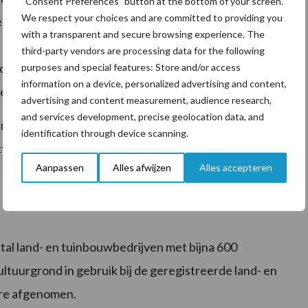
“Consent Preferences” button at the bottom of your screen.
We respect your choices and are committed to providing you
2,5 miljard euro. De groei is zowel te danken aan
with a transparent and secure browsing experience. The
. In 2021 werd voor 75,7 miljard euro aan producten
third-party vendors are processing data for the following
d euro ging het om producten van buitenlandse makelij
purposes and special features: Store and/or access
information on a device, personalized advertising and content,
e.
advertising and content measurement, audience research,
and services development, precise geolocation data, and
e olie en gas, zijn de verdiensten per euro export
identification through device scanning.
ten waar Nederland het meest aan verdient (bijna 5
Aanpassen
Alles afwijzen
Alles accepteren
tal land- en tuinbouwbedrijven met bijna 600
ltuurgrond in gebruik bij de geregistreerde land- en
are afgenomen.