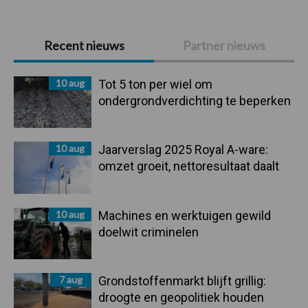
Primaire
Recent nieuws
Partner nieuws
Sidebar
10 aug
Tot 5 ton per wiel om
ondergrondverdichting te beperken
10 aug
Jaarverslag 2025 Royal A-ware:
omzet groeit, nettoresultaat daalt
10 aug
Machines en werktuigen gewild
doelwit criminelen
7 aug
Grondstoffenmarkt blijft grillig:
droogte en geopolitiek houden