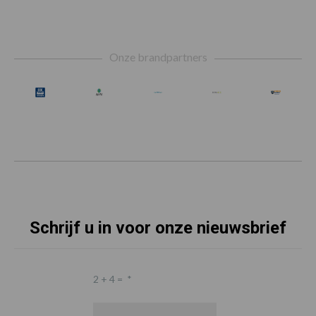
Footer
Onze brandpartners
Schrijf u in voor onze nieuwsbrief
2 + 4 =
*