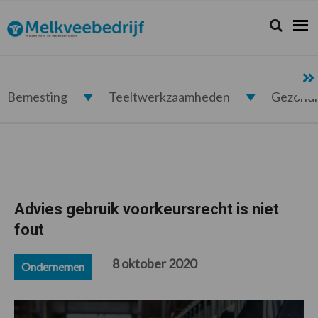
Spring
Door
Spring
Spring
naar
naar
naar
naar
Zoeken...
Zoek
Melkveebedrijf.nl
de
de
de
de
hoofdnavigatie
hoofd
eerste
voettekst
inhoud
sidebar
Bemesting
Teeltwerkzaamheden
Gezond
Advies gebruik voorkeursrecht is niet
fout
8 oktober 2020
Ondernemen