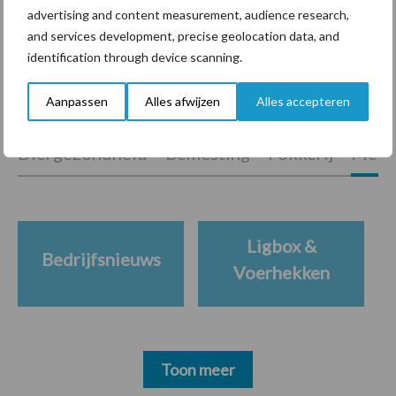
advertising and content measurement, audience research,
and services development, precise geolocation data, and
identification through device scanning.
Themapagina's
Aanpassen
Alles afwijzen
Alles accepteren
Diergezondheid
Bemesting
Fokkerij
Melkv
Ligbox &
Bedrijfsnieuws
Voerhekken
Toon meer