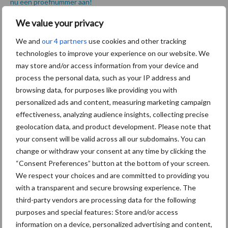
nu een proefnummer aan!
We value your privacy
Tekst: Erik Marcus – Remie Fiscaal Juridisch Adviesbureau
We and
our 4 partners
use cookies and other tracking
Aanbevolen voor jou!
technologies to improve your experience on our website. We
may store and/or access information from your device and
Tot 5 ton per wiel om
process the personal data, such as your IP address and
ondergrondverdichting te
browsing data, for purposes like providing you with
beperken
personalized ads and content, measuring marketing campaign
effectiveness, analyzing audience insights, collecting precise
geolocation data, and product development. Please note that
your consent will be valid across all our subdomains. You can
Jaarverslag 2025 Royal A-
change or withdraw your consent at any time by clicking the
ware: omzet groeit,
nettoresultaat daalt
“Consent Preferences” button at the bottom of your screen.
We respect your choices and are committed to providing you
with a transparent and secure browsing experience. The
third-party vendors are processing data for the following
Machines en werktuigen
purposes and special features: Store and/or access
gewild doelwit criminelen
information on a device, personalized advertising and content,