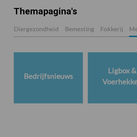
Themapagina's
Diergezondheid
Bemesting
Fokkerij
Me
Ligbox &
Bedrijfsnieuws
Voerhekk