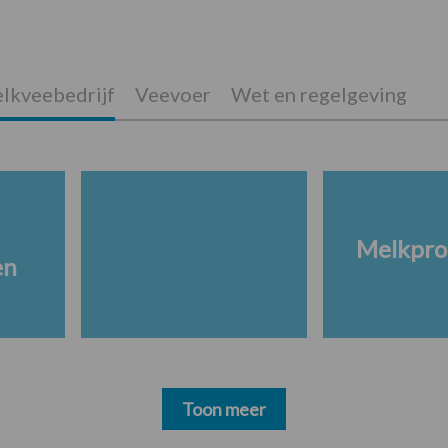
lkveebedrijf
Veevoer
Wet en regelgeving
Melkpro
en
Toon meer