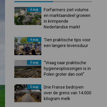
Sidebar
6 aug
ForFarmers ziet volume
en marktaandeel groeien
in krimpende
Nederlandse markt
6 aug
Tien praktische tips voor
een langere levensduur
5 aug
“Vraag naar praktische
hygieneoplossingen is in
Polen groter dan ooit”
5 aug
Drie Franse bedrijven
over de grens van 14.000
kilogram melk