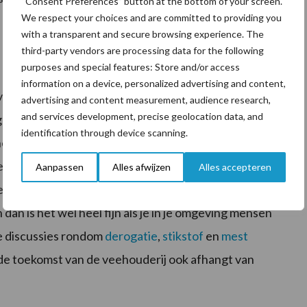
“Consent Preferences” button at the bottom of your screen.
We respect your choices and are committed to providing you
with a transparent and secure browsing experience. The
third-party vendors are processing data for the following
purposes and special features: Store and/or access
information on a device, personalized advertising and content,
 van een vervanger, maar het accepteren ervan.
advertising and content measurement, audience research,
and services development, precise geolocation data, and
en toch wat anders doen dan dat je dat zelf zou doen.
identification through device scanning.
et hoofd gezien of net wat minder uitgevoerd. En als
n gaan. Want als je denkt dat je onvervangbaar bent
Aanpassen
Alles afwijzen
Alles accepteren
men komen. Is het niet voor een vakantie of een dagje
 dan is het wel heel fijn als je in je omgeving mensen
le discussies rondom
derogatie
,
stikstof
en
mest
de toekomst van de veehouderij ook afhangt van