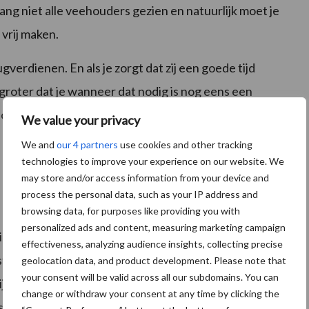
ng niet alle veehouders gezien en natuurlijk moet je
 vrij maken.
ugverdienen. En als je zorgt dat zij een goede tijd
 groter dat je wanneer dat nodig is nog eens een
er de hand die je al kent en die ook al thuis is in je
We value your privacy
We and
our 4 partners
use cookies and other tracking
technologies to improve your experience on our website. We
may store and/or access information from your device and
process the personal data, such as your IP address and
browsing data, for purposes like providing you with
ienst te nemen zodat er altijd iemand is die thuis is in
personalized ads and content, measuring marketing campaign
niet alle bedrijven op die manier in te vullen simpelweg
effectiveness, analyzing audience insights, collecting precise
ast personeel te werken. Door samen te werken met
geolocation data, and product development. Please note that
your consent will be valid across all our subdomains. You can
k iemand in dienst te nemen kan dit soms opgelost
change or withdraw your consent at any time by clicking the
 juist weer vrijheid geven om je met andere dingen